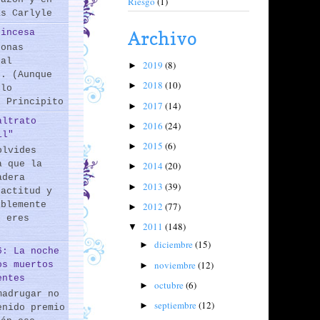
Riesgo
(1)
as Carlyle
rincesa
Archivo
sonas
 al
2019
(8)
►
s. (Aunque
2018
(10)
►
 lo
l Principito
2017
(14)
►
altrato
2016
(24)
►
il"
2015
(6)
►
olvides
a que la
2014
(20)
►
adera
2013
(39)
►
 actitud y
iblemente
2012
(77)
►
o eres
2011
(148)
▼
diciembre
(15)
►
6: La noche
noviembre
(12)
os muertos
►
entes
octubre
(6)
►
madrugar no
septiembre
(12)
►
enido premio