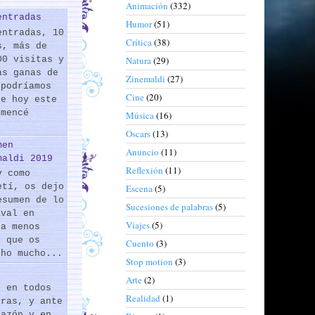
Animación
(332)
entradas
Humor
(51)
entradas, 10
Crítica
(38)
s, más de
00 visitas y
Natura
(29)
as ganas de
Zinemaldi
(27)
 podríamos
Cine
(20)
de hoy este
omencé
Música
(16)
Oscars
(13)
men
Anuncio
(11)
maldi 2019
Reflexión
(11)
y como
etí, os dejo
Escena
(5)
esumen de lo
Sucesiones de palabras
(5)
ival en
Viajes
(5)
 a menos
s que os
Cuento
(3)
cho mucho...
Stop motion
(3)
Arte
(2)
s en todos
Realidad
(1)
eras, y ante
razón y en