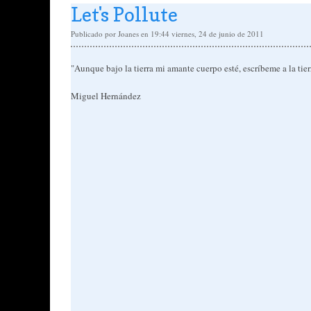
Let's Pollute
Publicado por
Joanes
en 19:44
viernes, 24 de junio de 2011
"Aunque bajo la tierra mi amante cuerpo esté, escríbeme a la tierr
Miguel Hernández