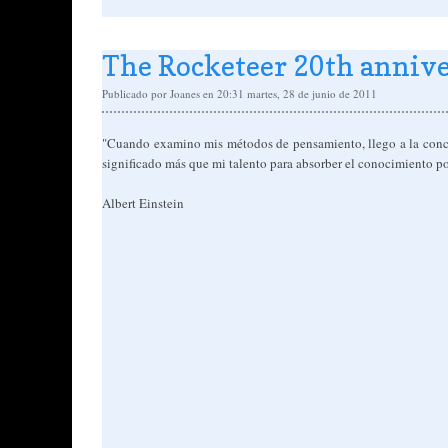
The Rocketeer 20th anniv
Publicado por
Joanes
en 20:31
martes, 28 de junio de 2011
"Cuando examino mis métodos de pensamiento, llego a la concl
significado más que mi talento para absorber el conocimiento po
Albert Einstein