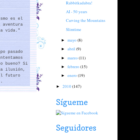
Rabbitkadabra!
AI - 50 years
ismo es el
Carving the Mountains
a aventura
Slimtime
la vida."
mayo
(8)
►
abril
(9)
►
mpo pasado
marzo
(11)
intentamos
►
lo bueno? Si
febrero
(15)
►
na ilusión,
enero
(19)
al futuro
►
..
2010
(147)
►
Sígueme
Seguidores