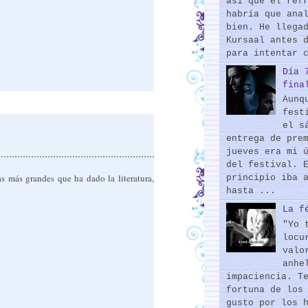
así que el ref
habría que ana
bien. He llega
Kursaal antes 
para intentar 
Día 
fina
Aunq
fest
el s
entrega de pre
jueves era mi 
del festival. 
s más grandes que ha dado la literatura,
principio iba 
hasta ...
La f
"Yo 
locu
valo
anhe
impaciencia. T
fortuna de los
gusto por los 