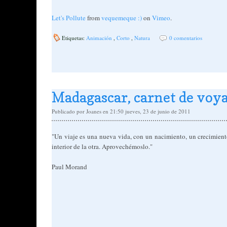
Let's Pollute
from
vequemeque :)
on
Vimeo
.
Etiquetas:
Animación
,
Corto
,
Natura
0 comentarios
Madagascar, carnet de voy
Publicado por
Joanes
en 21:50
jueves, 23 de junio de 2011
"Un viaje es una nueva vida, con un nacimiento, un crecimient
interior de la otra. Aprovechémoslo."
Paul Morand