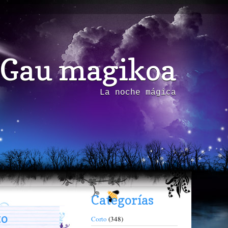
Gau magikoa
La noche mágica
Categorías
to
Corto
(348)