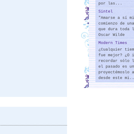
por las...
Sintel
"Amarse a sí m
comienzo de un
que dura toda 
Oscar Wilde
Modern Times
¿Cualquier tie
fue mejor? ¿O 
recordar sólo 
el pasado es u
proyectémoslo 
desde este mi.