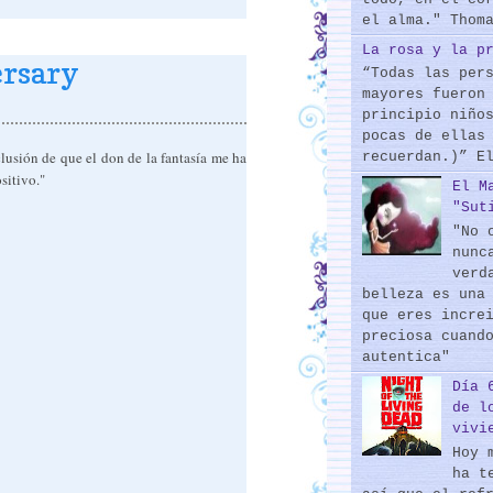
el alma." Thom
La rosa y la p
ersary
“Todas las per
mayores fueron
principio niño
pocas de ellas
usión de que el don de la fantasía me ha
recuerdan.)” E
sitivo."
El M
"Sut
"No 
nunc
verd
belleza es una
que eres incre
preciosa cuand
autentica"
Día 
de l
vivi
Hoy 
ha t