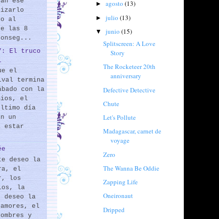
rán ese
agosto
(13)
►
lizarlo
julio
(13)
►
do al
de las 8
junio
(15)
▼
conseg...
Splitscreen: A Love
7: El truco
Story
l
The Rocketeer 20th
ue el
anniversary
ival termina
Defective Detective
ábado con la
mios, el
Chute
último día
Let's Pollute
En un
a estar
Madagascar, carnet de
voyage
ée
Zero
te deseo la
The Wanna Be Oddie
ra, el
r, los
Zapping Life
los, la
Oneironaut
e deseo la
 amores, el
Dripped
hombres y