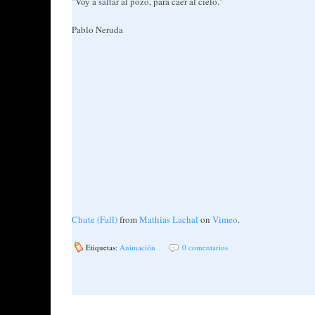
"Voy a saltar al pozo, para caer al cielo."
Pablo Neruda
Chute (Fall)
from
Mathias Lachal
on
Vimeo
.
Etiquetas:
Animación
0 comentarios