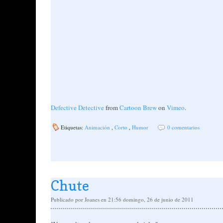
Defective Detective
from
Cartoon Brew
on
Vimeo
.
Etiquetas:
Animación
,
Corto
,
Humor
0 comentarios
Chute
Publicado por
Joanes
en 21:56
domingo, 26 de junio de 2011