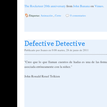
The Rocketeer 20th anniversary
from
John Banana
on
Vimeo
.
Etiquetas:
Animación
,
Corto
0 comentarios
Defective Detective
Publicado por
Joanes
en 0:08
martes, 28 de junio de 2011
"Creo que lo que llaman cuentos de hadas es una de las forma
asociada erróneamente con la niñez."
John Ronald Reuel Tolkien