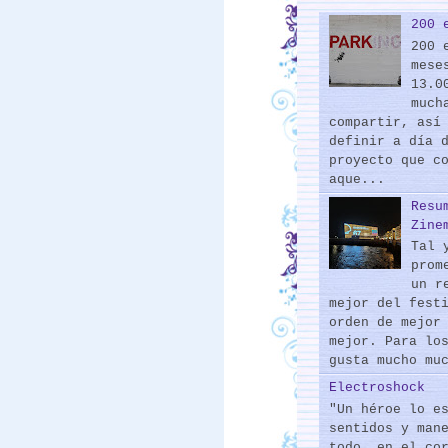
200 
200 
mese
13.0
much
compartir, así
definir a día 
proyecto que c
aque...
Resu
Zine
Tal 
prom
un r
mejor del fest
orden de mejor
mejor. Para lo
gusta mucho mu
Electroshock
"Un héroe lo e
sentidos y man
todo, en el co