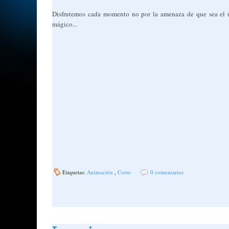
Disfrutemos cada momento no por la amenaza de que sea el ú
mágico...
Etiquetas:
Animación
,
Corto
0 comentarios