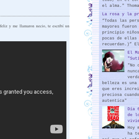
el alma." Thom
La rosa y la p
“Todas las per
feliz y me llamaron necio, te escribí un
mayores fueron
principio niño
pocas de ellas
recuerdan.)” E
El M
"Sut
"No 
nunc
verd
belleza es una
que eres incre
preciosa cuand
autentica"
Día 
de l
vivi
Hoy 
ha t