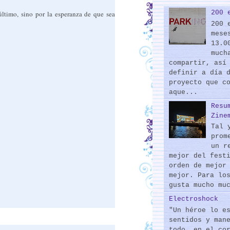
200 
ltimo, sino por la esperanza de que sea
200 
mese
13.0
much
compartir, así
definir a día 
proyecto que c
aque...
Resu
Zine
Tal 
prom
un r
mejor del fest
orden de mejor
mejor. Para lo
gusta mucho mu
Electroshock
"Un héroe lo e
sentidos y man
todo, en el co