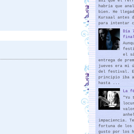
así que el ref
habría que ana
bien. He llega
Kursaal antes 
para intentar 
Día 
fina
Aunq
fest
el s
entrega de pre
jueves era mi 
del festival. 
principio iba 
hasta ...
La f
"Yo 
locu
valo
anhe
impaciencia. T
fortuna de los
gusto por los 