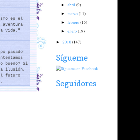
abril
(9)
►
marzo
(11)
►
ismo es el
febrero
(15)
►
a aventura
enero
(19)
la vida."
►
2010
(147)
►
mpo pasado
Sígueme
intentamos
lo bueno? Si
na ilusión,
al futuro
Seguidores
..