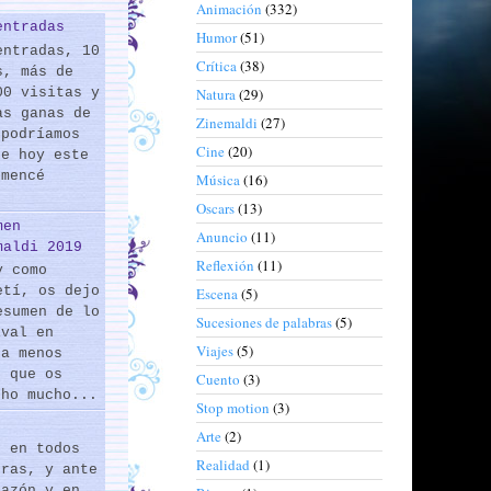
Animación
(332)
entradas
Humor
(51)
entradas, 10
Crítica
(38)
s, más de
00 visitas y
Natura
(29)
as ganas de
Zinemaldi
(27)
 podríamos
Cine
(20)
de hoy este
omencé
Música
(16)
Oscars
(13)
men
Anuncio
(11)
maldi 2019
Reflexión
(11)
y como
etí, os dejo
Escena
(5)
esumen de lo
Sucesiones de palabras
(5)
ival en
Viajes
(5)
 a menos
s que os
Cuento
(3)
cho mucho...
Stop motion
(3)
Arte
(2)
s en todos
Realidad
(1)
eras, y ante
razón y en