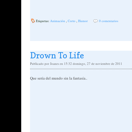
Etiquetas:
Animación
,
Corto
,
Humor
0 comentarios
Drown To Life
Publicado por
Joanes
en 15:32
domingo, 27 de noviembre de 2011
Que sería del mundo sin la fantasía..