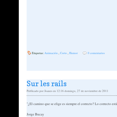
Etiquetas:
Animación
,
Corto
,
Humor
0 comentarios
Sur les rails
Publicado por
Joanes
en 12:16
domingo, 27 de noviembre de 2011
"¿El camino que se elige es siempre el correcto? Lo correcto está 
Jorge Bucay