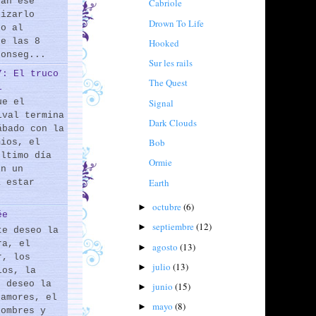
rán ese
Cabriole
lizarlo
Drown To Life
do al
de las 8
Hooked
conseg...
Sur les rails
7: El truco
The Quest
l
Signal
ue el
ival termina
Dark Clouds
ábado con la
Bob
mios, el
último día
Ormie
En un
Earth
a estar
octubre
(6)
►
ée
septiembre
(12)
►
te deseo la
ra, el
agosto
(13)
►
r, los
julio
(13)
►
los, la
e deseo la
junio
(15)
►
 amores, el
mayo
(8)
►
hombres y