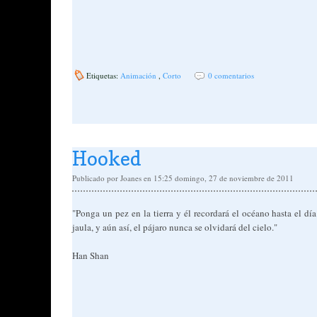
Etiquetas:
Animación
,
Corto
0 comentarios
Hooked
Publicado por
Joanes
en 15:25
domingo, 27 de noviembre de 2011
"Ponga un pez en la tierra y él recordará el océano hasta el d
jaula, y aún así, el pájaro nunca se olvidará del cielo."
Han Shan