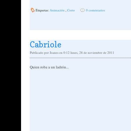
Etiquetas:
Animación
,
Corto
0 comentarios
Cabriole
Publicado por
Joanes
en 0:12
lunes, 28 de noviembre de 2011
Quien roba a un ladrón...