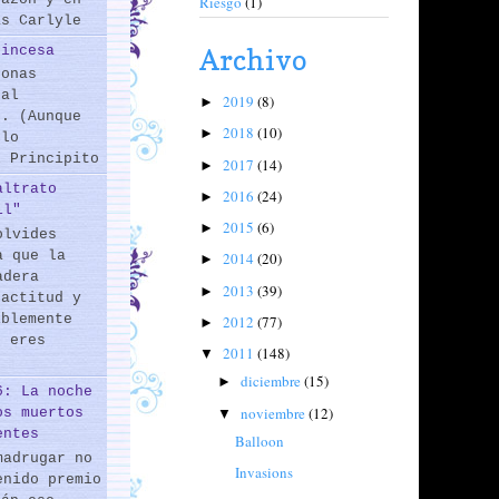
Riesgo
(1)
as Carlyle
rincesa
Archivo
sonas
 al
2019
(8)
►
s. (Aunque
2018
(10)
►
 lo
l Principito
2017
(14)
►
altrato
2016
(24)
►
il"
2015
(6)
►
olvides
a que la
2014
(20)
►
adera
2013
(39)
►
 actitud y
iblemente
2012
(77)
►
o eres
2011
(148)
▼
diciembre
(15)
►
6: La noche
noviembre
(12)
os muertos
▼
entes
Balloon
madrugar no
Invasions
enido premio