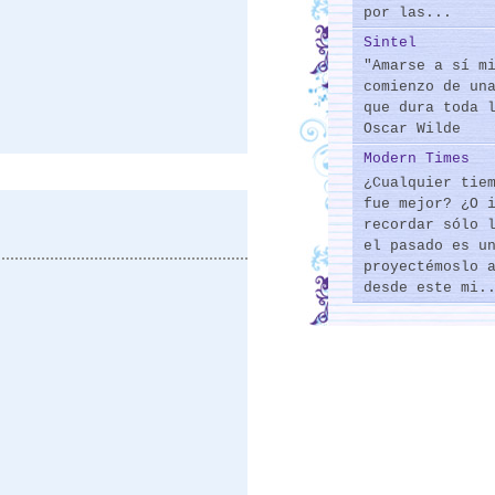
por las...
Sintel
"Amarse a sí m
comienzo de un
que dura toda 
Oscar Wilde
Modern Times
¿Cualquier tie
fue mejor? ¿O 
recordar sólo 
el pasado es u
proyectémoslo 
desde este mi.