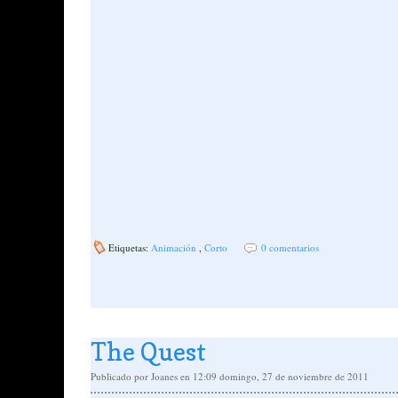
Etiquetas:
Animación
,
Corto
0 comentarios
The Quest
Publicado por
Joanes
en 12:09
domingo, 27 de noviembre de 2011