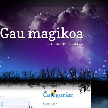
Gau magikoa
La noche mágica
Categorías
to
Corto
(348)