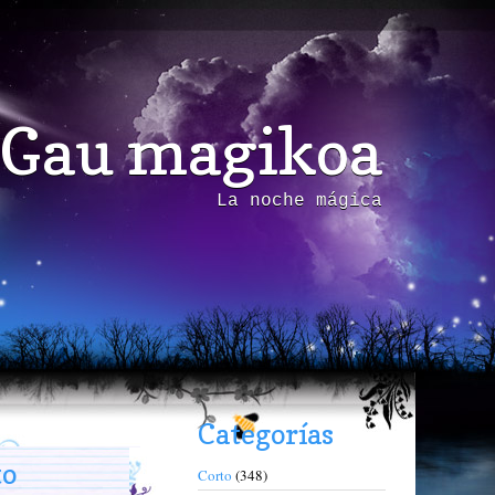
Gau magikoa
La noche mágica
Categorías
to
Corto
(348)