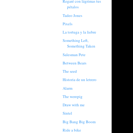
Regaré con lágrimas tus
pétalos
Tadeo Jones
Pixels
La tortuga y la liebre
Something Left,
Something Taken
Salesman Pete
Between Bears
The seed
Historia de un letrero
Alarm
The werepig
Draw with me
Sintel
Big Bang Big Boom
Ride a bike