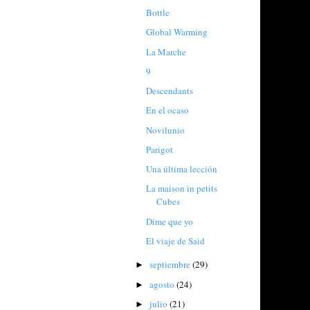
Bottle
Global Warming
La Marche
9
Descendants
En el ocaso
Novilunio
Parigot
Una última lección
La maison in petits
Cubes
Dime que yo
El viaje de Said
septiembre
(29)
►
agosto
(24)
►
julio
(21)
►