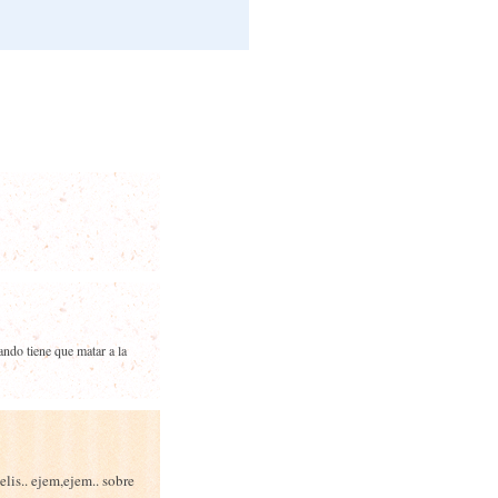
ndo tiene que matar a la
elis.. ejem,ejem.. sobre