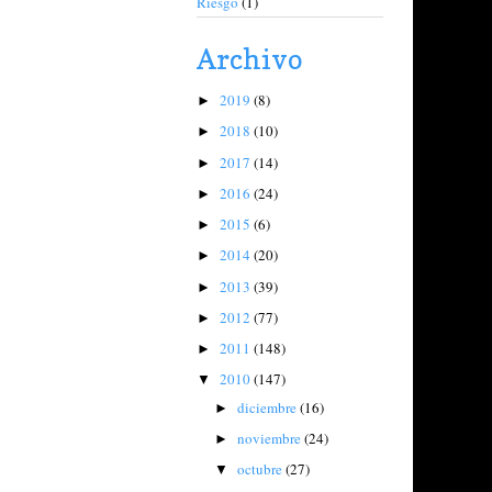
Riesgo
(1)
Archivo
2019
(8)
►
2018
(10)
►
2017
(14)
►
2016
(24)
►
2015
(6)
►
2014
(20)
►
2013
(39)
►
2012
(77)
►
2011
(148)
►
2010
(147)
▼
diciembre
(16)
►
noviembre
(24)
►
octubre
(27)
▼