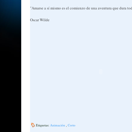
"Amarse a sí mismo es el comienzo de una aventura que dura tod
Oscar Wilde
Etiquetas:
Animación
,
Corto