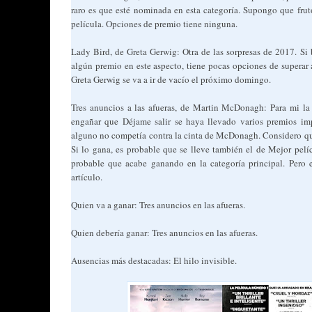
raro es que esté nominada en esta categoría. Supongo que frut
película. Opciones de premio tiene ninguna.
Lady Bird, de Greta Gerwig: Otra de las sorpresas de 2017. Si
algún premio en este aspecto, tiene pocas opciones de superar a
Greta Gerwig se va a ir de vacío el próximo domingo.
Tres anuncios a las afueras, de Martin McDonagh: Para mi la f
engañar que Déjame salir se haya llevado varios premios im
alguno no competía contra la cinta de McDonagh. Considero que
Si lo gana, es probable que se lleve también el de Mejor pelí
probable que acabe ganando en la categoría principal. Pero e
artículo.
Quien va a ganar: Tres anuncios en las afueras.
Quien debería ganar: Tres anuncios en las afueras.
Ausencias más destacadas: El hilo invisible.