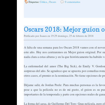
Etiquetas:
Crítica
,
Oscars
0 comentarios
Oscars 2018: Mejor guion o
Publicado por
Joanes
en 19:29
domingo, 25 de febrero de 2018
A falta de una semana para los Oscars 2018 vamos con el noven
este año. Hoy nos centraremos en Mejor guion original. Por su
nada clara a estas alturas y en la que históricamente ha habido va
La enfermedad del amor (The Big Sick), de Emily V. Gordon
sorpresas del año. Se agradece que se apuesta por comedias romá
otros casos, el premio es la nominación. No tiene opciones de p
Déjame salir, de Jordan Peele: Para muchas personas es la favor
pese a que la película no es de mi gusto, el guion es su pun
importantes de la temporada y parte con opciones reales de gana
La forma del agua, de Guillermo Del Toro: Gran película, pero el