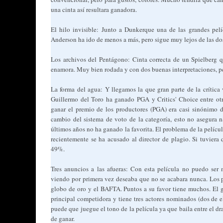
una cinta así resultara ganadora.
El hilo invisible: Junto a Dunkerque una de las grandes pel
Anderson ha ido de menos a más, pero sigue muy lejos de las dos
Los archivos del Pentágono: Cinta correcta de un Spielberg 
enamora. Muy bien rodada y con dos buenas interpretaciones, per
La forma del agua: Y llegamos la que gran parte de la crítica 
Guillermo del Toro ha ganado PGA y Critics' Choice entre ot
ganar el premio de los productores (PGA) era casi sinónimo d
cambio del sistema de voto de la categoría, esto no asegura
últimos años no ha ganado la favorita. El problema de la películ
recientemente se ha acusado al director de plagio. Si tuviera 
49%.
Tres anuncios a las afueras: Con esta película no puedo ser
viendo por primera vez deseaba que no se acabara nunca. Los 
globo de oro y el BAFTA. Puntos a su favor tiene muchos. El g
principal competidora y tiene tres actores nominados (dos de 
puede que juegue el tono de la película ya que baila entre el 
de ganar.