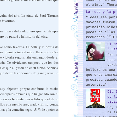
el alma." Thom
La rosa y la p
ículas del año. La cinta de Paul Thomas
“Todas las per
 favoritas.
mayores fueron
principio niño
que nunca defrauda, pero que no siempre
pocas de ellas
o no pasará a la historia del cine.
recuerdan.)” E
El M
ve como favorita. La bella y la bestia de
"Sut
ros premios importantes. Hace unos años
"No 
e victoria segura. Sin embargo, desde el
nunc
 nada. No olvidemos tampoco que los dos
verd
a es que el guion no es su fuerte. Además,
belleza es una
que decir las opciones de ganar, sería un
que eres incre
preciosa cuand
autentica"
 muy objetivo porque conforme la estaba
Día 
principales premios que ha ganado son el
de l
uion es bastante más solido que el de su
vivi
ellos con premio asegurado). En su contra
Hoy 
drama y la comedia negra. 51% de opciones
ha t