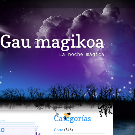
Gau magikoa
La noche mágica
Categorías
to
Corto
(348)