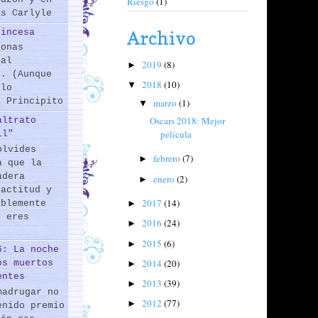
Riesgo
(1)
as Carlyle
rincesa
Archivo
sonas
 al
2019
(8)
►
s. (Aunque
2018
(10)
▼
 lo
l Principito
marzo
(1)
▼
Oscars 2018: Mejor
altrato
película
il"
olvides
febrero
(7)
►
a que la
adera
enero
(2)
►
 actitud y
2017
(14)
iblemente
►
o eres
2016
(24)
►
2015
(6)
►
6: La noche
2014
(20)
os muertos
►
entes
2013
(39)
►
madrugar no
2012
(77)
►
enido premio