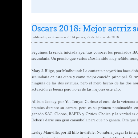
Oscars 2018: Mejor actriz 
Publicado por
Joanes
en 20:14
jueves, 22 de febrero de 2018
Seguimos la senda iniciada ayer tras conocer los premiados B
secundaria. Un premio que varios años ha sido muy reñido, aunq
Mary J. Blige, por Mudbound: La cantante neoyorkina hace dobl
secundaria en esta cinta y como mejor canción principal. Si tuv
ninguna de las dos estatuas, pero el mero hecho de las dos n
actuación es buena pero no es de las mejores este año.
Allison Janney, por Yo, Tonya: Curioso el caso de la veterana
premios durante su carrera, pero es su primera nominación en 
ganado SAG, Globos, BAFTA y Critics' Choice y la verdad es q
Debería darse una gran carambola para que no ganara. Otra que l
Lesley Manville, por El hilo invisible: No sabría juzgar la inter