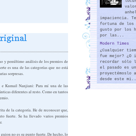
locu
valo
anhe
impaciencia. T
fortuna de los
gusto por los 
riginal
por las...
Modern Times
¿Cualquier tie
fue mejor? ¿O 
o y penúltimo análisis de los premios de
recordar sólo 
erte es una de las categorías que no está
el pasado es u
rias sorpresas.
proyectémoslo 
desde este mi.
 e Kumail Nanjiani: Para mí una de las
nticas diferentes al resto. Como en tantos
remio.
ita de la categoría. He de reconocer que,
to fuerte. Se ha llevado varios premios
r.
 guion no es su punto fuerte. De hecho, lo