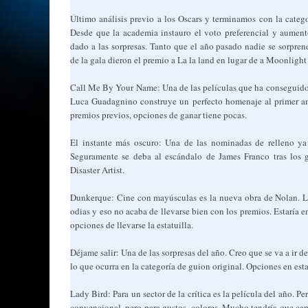
Último análisis previo a los Oscars y terminamos con la catego
Desde que la academia instauro el voto preferencial y aume
dado a las sorpresas. Tanto que el año pasado nadie se sorpre
de la gala dieron el premio a La la land en lugar de a Moonligh
Call Me By Your Name: Una de las películas que ha conseguido
Luca Guadagnino construye un perfecto homenaje al primer amo
premios previos, opciones de ganar tiene pocas.
El instante más oscuro: Una de las nominadas de relleno ya 
Seguramente se deba al escándalo de James Franco tras los 
Disaster Artist.
Dunkerque: Cine con mayúsculas es la nueva obra de Nolan. 
odias y eso no acaba de llevarse bien con los premios. Estaría en
opciones de llevarse la estatuilla.
Déjame salir: Una de las sorpresas del año. Creo que se va a ir 
lo que ocurra en la categoría de guion original. Opciones en est
Lady Bird: Para un sector de la crítica es la película del año. 
convencional, pero para gustos, colores. Mucho tendría que ca