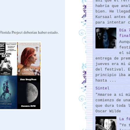
así que el ref
habría que ana
bien. He llega
Kursaal antes 
para intentar 
Día 
Florida Project deberían haber estado.
fina
Aunq
fest
el s
entrega de pre
jueves era mi 
del festival. 
principio iba 
hasta ...
Sintel
"Amarse a sí m
comienzo de un
que dura toda 
Oscar Wilde
La f
"Yo 