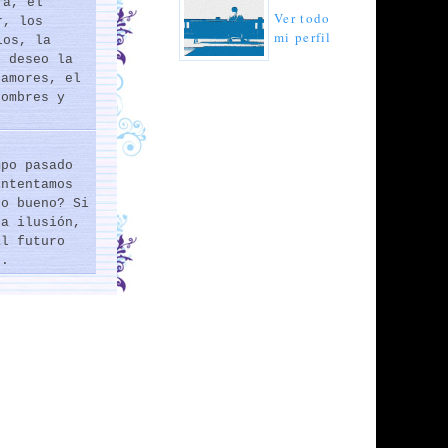
ra, el
Ver todo
r, los
mi perfil
los, la
e deseo la
 amores, el
hombres y
mpo pasado
intentamos
lo bueno? Si
na ilusión,
al futuro
..