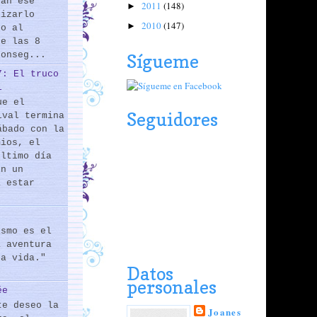
rán ese
2011
(148)
►
lizarlo
2010
(147)
►
do al
de las 8
conseg...
Sígueme
7: El truco
l
ue el
Seguidores
ival termina
ábado con la
mios, el
último día
En un
a estar
ismo es el
a aventura
la vida."
Datos
personales
ée
te deseo la
Joanes