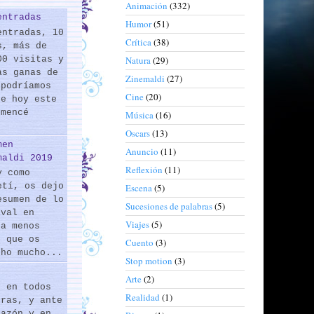
Animación
(332)
entradas
Humor
(51)
entradas, 10
Crítica
(38)
s, más de
00 visitas y
Natura
(29)
as ganas de
Zinemaldi
(27)
 podríamos
Cine
(20)
de hoy este
omencé
Música
(16)
Oscars
(13)
men
Anuncio
(11)
maldi 2019
Reflexión
(11)
y como
etí, os dejo
Escena
(5)
esumen de lo
Sucesiones de palabras
(5)
ival en
Viajes
(5)
 a menos
s que os
Cuento
(3)
cho mucho...
Stop motion
(3)
Arte
(2)
s en todos
Realidad
(1)
eras, y ante
razón y en