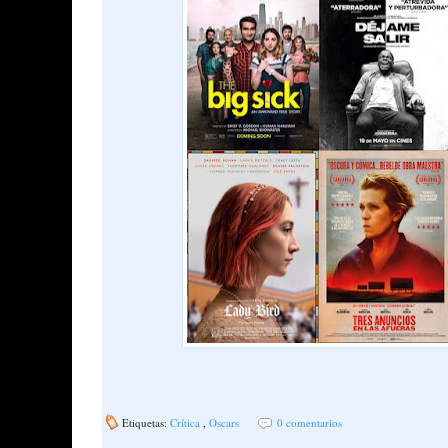
Etiquetas:
Crítica
,
Oscars
0 comentarios