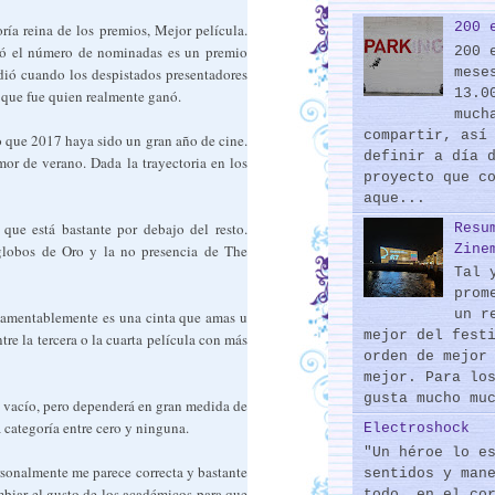
200 
ría reina de los premios, Mejor película.
ntó el número de nominadas es un premio
200 
mese
ndió cuando los despistados presentadores
13.0
t que fue quien realmente ganó.
much
compartir, así
 que 2017 haya sido un gran año de cine.
definir a día 
r de verano. Dada la trayectoria en los
proyecto que c
aque...
que está bastante por debajo del resto.
Resu
Zine
globos de Oro y la no presencia de The
Tal 
prom
un r
Lamentablemente es una cinta que amas u
mejor del fest
tre la tercera o la cuarta película con más
orden de mejor
mejor. Para lo
gusta mucho mu
de vacío, pero dependerá en gran medida de
a categoría entre cero y ninguna.
Electroshock
"Un héroe lo e
Personalmente me parece correcta y bastante
sentidos y man
mbiar el gusto de los académicos para que
todo, en el co