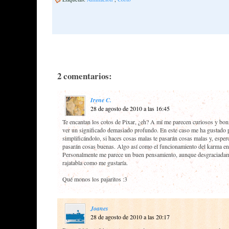
2 comentarios:
Irene C.
28 de agosto de 2010 a las 16:45
Te encantan los cotos de Pixar, ¿eh? A mí me parecen curiosos y boni
ver un significado demasiado profundo. En este caso me ha gustado p
simplificándolo, si haces cosas malas te pasarán cosas malas y, espero
pasarán cosas buenas. Algo así como el funcionamiento del karma en
Personalmente me parece un buen pensamiento, aunque desgraciadam
rajatabla como me gustaría.
Qué monos los pajaritos :3
Joanes
28 de agosto de 2010 a las 20:17