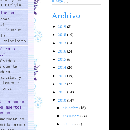
Riesgo
(1)
as Carlyle
rincesa
Archivo
sonas
 al
2019
(8)
►
s. (Aunque
2018
(10)
►
 lo
l Principito
2017
(14)
►
altrato
2016
(24)
►
il"
2015
(6)
►
olvides
a que la
2014
(20)
►
adera
2013
(39)
►
 actitud y
iblemente
2012
(77)
►
o eres
2011
(148)
►
2010
(147)
▼
6: La noche
diciembre
(16)
os muertos
►
entes
noviembre
(24)
►
madrugar no
octubre
(27)
►
enido premio