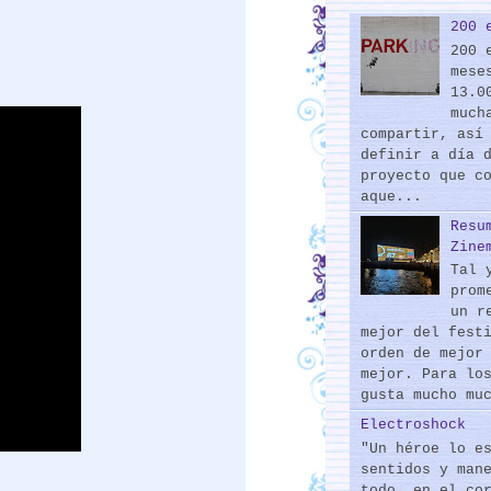
200 
200 
mese
13.0
much
compartir, así
definir a día 
proyecto que c
aque...
Resu
Zine
Tal 
prom
un r
mejor del fest
orden de mejor
mejor. Para lo
gusta mucho mu
Electroshock
"Un héroe lo e
sentidos y man
todo, en el co