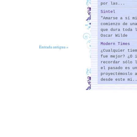
por las...
Sintel
"Amarse a sí m
comienzo de un
que dura toda 
Oscar Wilde
Modern Times
Entrada antigua »
¿Cualquier tie
fue mejor? ¿O 
recordar sólo 
el pasado es u
proyectémoslo 
desde este mi.