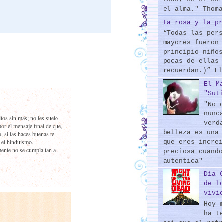
el alma." Thom
La rosa y la p
“Todas las per
mayores fueron
principio niño
pocas de ellas
recuerdan.)” E
El M
"Sut
"No 
nunc
tos sin más; no les suelo
verd
or el mensaje final de que,
belleza es una
, si las haces buenas te
 el hinduismo.
que eres incre
ente no se cumpla tan a
preciosa cuand
autentica"
Día 
de l
vivi
Hoy 
ha t