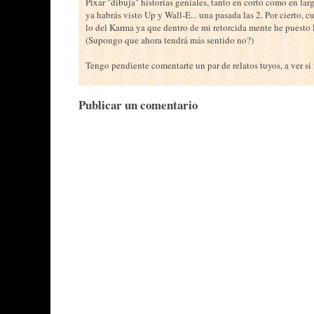
Pixar "dibuja" historias geniales, tanto en corto como en l
ya habrás visto Up y Wall-E... una pasada las 2. Por cierto, 
lo del Karma ya que dentro de mi retorcida mente he puesto l
(Supongo que ahora tendrá más sentido no?)
Tengo pendiente comentarte un par de relatos tuyos, a ver si
Publicar un comentario