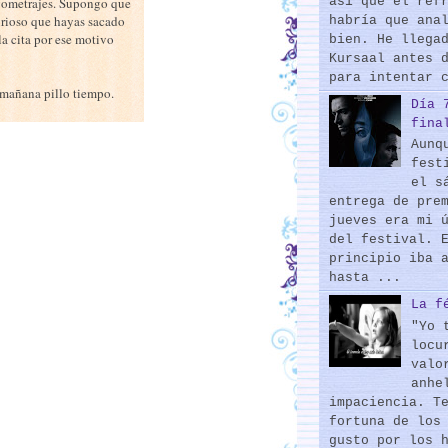
así que el ref
argometrajes. Supongo que
curioso que hayas sacado
habría que ana
a cita por ese motivo
bien. He llega
Kursaal antes 
para intentar 
 mañana pillo tiempo.
Día 
fina
Aunq
fest
el s
entrega de pre
jueves era mi 
del festival. 
principio iba 
hasta ...
La f
"Yo 
locu
valo
anhe
impaciencia. T
fortuna de los
gusto por los 