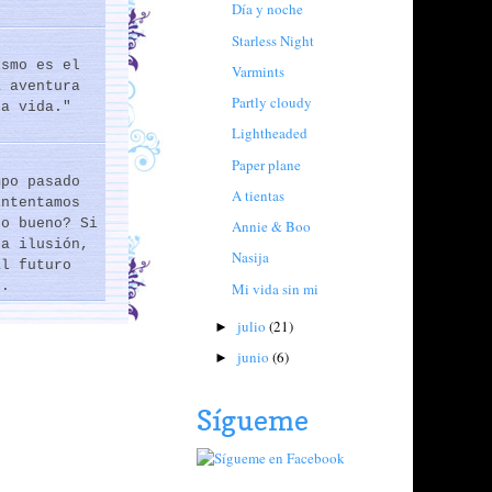
Día y noche
Starless Night
ismo es el
Varmints
a aventura
Partly cloudy
la vida."
Lightheaded
Paper plane
mpo pasado
A tientas
intentamos
lo bueno? Si
Annie & Boo
na ilusión,
Nasija
al futuro
..
Mi vida sin mi
julio
(21)
►
junio
(6)
►
Sígueme