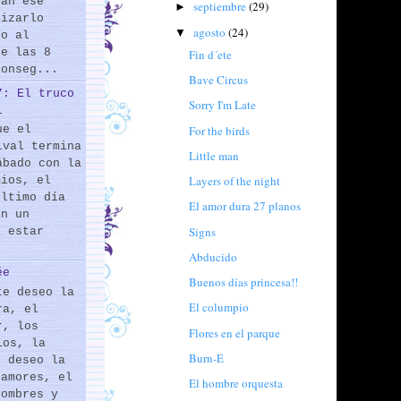
rán ese
septiembre
(29)
►
lizarlo
agosto
(24)
▼
do al
de las 8
Fin d´ete
conseg...
Bave Circus
7: El truco
Sorry I'm Late
l
For the birds
ue el
ival termina
Little man
ábado con la
Layers of the night
mios, el
último día
El amor dura 27 planos
En un
Signs
a estar
Abducido
ée
Buenos días princesa!!
te deseo la
El columpio
ra, el
r, los
Flores en el parque
los, la
Burn-E
e deseo la
 amores, el
El hombre orquesta
hombres y