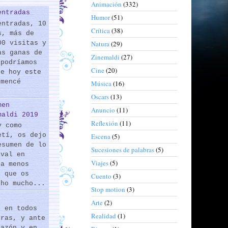
Animación
(332)
entradas
Humor
(51)
entradas, 10
Crítica
(38)
s, más de
00 visitas y
Natura
(29)
as ganas de
Zinemaldi
(27)
 podríamos
Cine
(20)
de hoy este
omencé
Música
(16)
Oscars
(13)
men
Anuncio
(11)
maldi 2019
Reflexión
(11)
y como
etí, os dejo
Escena
(5)
esumen de lo
Sucesiones de palabras
(5)
ival en
Viajes
(5)
 a menos
s que os
Cuento
(3)
cho mucho...
Stop motion
(3)
Arte
(2)
s en todos
Realidad
(1)
eras, y ante
razón y en