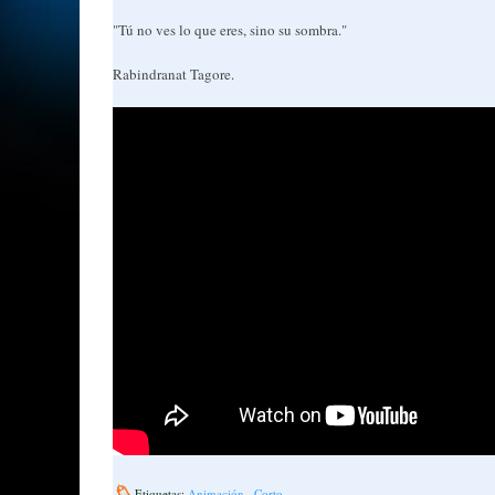
"Tú no ves lo que eres, sino su sombra."
Rabindranat Tagore.
Etiquetas:
Animación
,
Corto