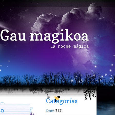
Gau magikoa
La noche mágica
Categorías
to
Corto
(348)