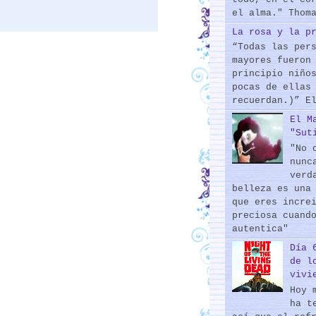
el alma." Thom
La rosa y la p
“Todas las per
mayores fueron
principio niño
pocas de ellas
recuerdan.)” E
El M
"Sut
"No 
nunc
verd
belleza es una
que eres incre
preciosa cuand
autentica"
Día 
de l
vivi
Hoy 
ha t