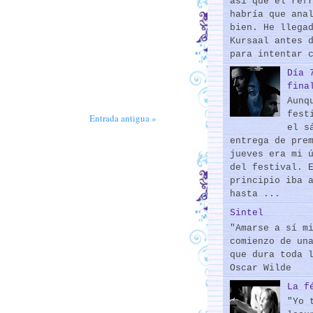
así que el ref
habría que ana
bien. He llega
Kursaal antes 
para intentar 
Día 
fina
Aunq
fest
Entrada antigua »
el s
entrega de pre
jueves era mi 
del festival. 
principio iba 
hasta ...
Sintel
"Amarse a sí m
comienzo de un
que dura toda 
Oscar Wilde
La f
"Yo 