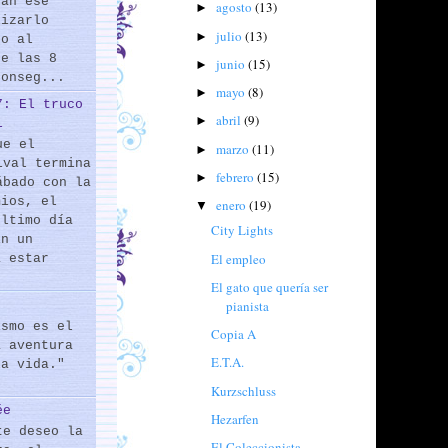
rán ese
agosto
(13)
►
lizarlo
julio
(13)
►
do al
de las 8
junio
(15)
►
conseg...
mayo
(8)
►
7: El truco
abril
(9)
►
l
ue el
marzo
(11)
►
ival termina
febrero
(15)
►
ábado con la
mios, el
enero
(19)
▼
último día
City Lights
En un
El empleo
a estar
El gato que quería ser
pianista
ismo es el
Copia A
a aventura
E.T.A.
la vida."
Kurzschluss
ée
Hezarfen
te deseo la
El Coleccionista