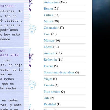
Animación
(332)
entradas
Humor
(51)
entradas, 10
Crítica
(38)
s, más de
00 visitas y
Natura
(29)
as ganas de
Zinemaldi
(27)
 podríamos
Cine
(20)
de hoy este
omencé
Música
(16)
Oscars
(13)
men
Anuncio
(11)
maldi 2019
Reflexión
(11)
y como
etí, os dejo
Escena
(5)
esumen de lo
Sucesiones de palabras
(5)
ival en
Viajes
(5)
 a menos
s que os
Cuento
(3)
cho mucho...
Stop motion
(3)
Arte
(2)
s en todos
Realidad
(1)
eras, y ante
razón y en