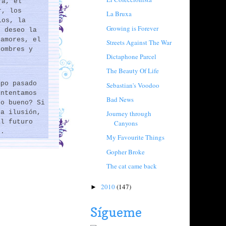
ra, el
r, los
La Bruxa
los, la
Growing is Forever
e deseo la
 amores, el
Streets Against The War
hombres y
Dictaphone Parcel
The Beauty Of Life
mpo pasado
Sebastian's Voodoo
intentamos
Bad News
lo bueno? Si
na ilusión,
Journey through
al futuro
Canyons
..
My Favourite Things
Gopher Broke
The cat came back
2010
(147)
►
Sígueme