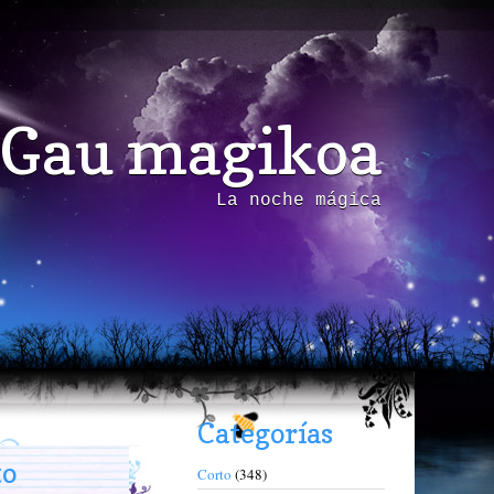
Gau magikoa
La noche mágica
Categorías
to
Corto
(348)