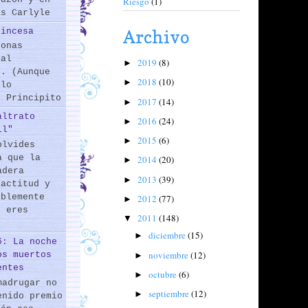
Riesgo
(1)
as Carlyle
rincesa
Archivo
sonas
 al
2019
(8)
►
s. (Aunque
2018
(10)
►
 lo
l Principito
2017
(14)
►
altrato
2016
(24)
►
il"
2015
(6)
►
olvides
a que la
2014
(20)
►
adera
2013
(39)
►
 actitud y
iblemente
2012
(77)
►
o eres
2011
(148)
▼
diciembre
(15)
►
6: La noche
noviembre
(12)
os muertos
►
entes
octubre
(6)
►
madrugar no
septiembre
(12)
►
enido premio