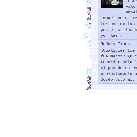
locu
valo
anhe
impaciencia. T
fortuna de los
gusto por los 
por las...
Modern Times
¿Cualquier tie
fue mejor? ¿O 
recordar sólo 
el pasado es u
proyectémoslo 
desde este mi.