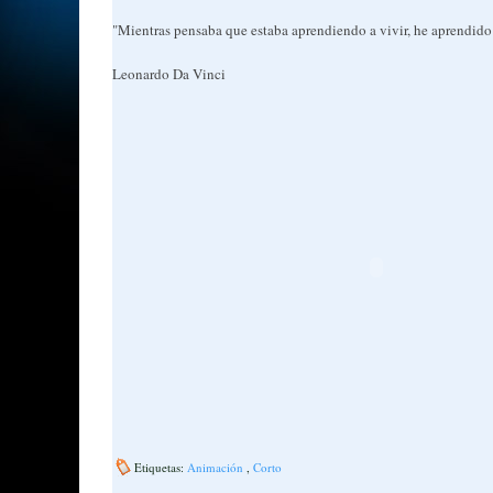
"Mientras pensaba que estaba aprendiendo a vivir, he aprendido
Leonardo Da Vinci
Etiquetas:
Animación
,
Corto