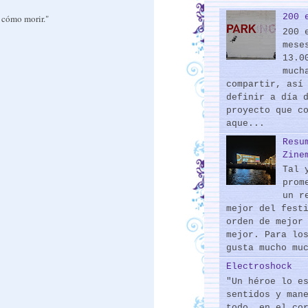
200 
 cómo morir."
200 
mese
13.0
much
compartir, así
definir a día 
proyecto que c
aque...
Resu
Zine
Tal 
prom
un r
mejor del fest
orden de mejor
mejor. Para lo
gusta mucho mu
Electroshock
"Un héroe lo e
sentidos y man
todo, en el co