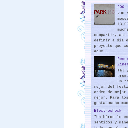
200 
200 
mese
13.0
much
compartir, así
definir a día 
proyecto que c
aque...
Resu
Zine
Tal 
prom
un r
mejor del fest
orden de mejor
mejor. Para lo
gusta mucho mu
Electroshock
"Un héroe lo e
sentidos y man
todo, en el co