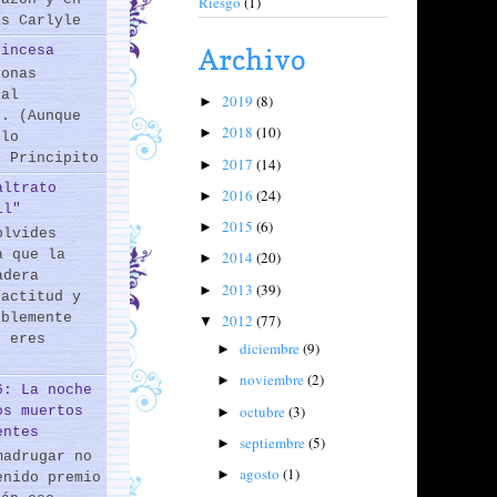
Riesgo
(1)
as Carlyle
rincesa
Archivo
sonas
 al
2019
(8)
►
s. (Aunque
2018
(10)
►
 lo
l Principito
2017
(14)
►
altrato
2016
(24)
►
il"
2015
(6)
►
olvides
a que la
2014
(20)
►
adera
2013
(39)
►
 actitud y
iblemente
2012
(77)
▼
o eres
diciembre
(9)
►
noviembre
(2)
►
6: La noche
octubre
(3)
os muertos
►
entes
septiembre
(5)
►
madrugar no
agosto
(1)
►
enido premio