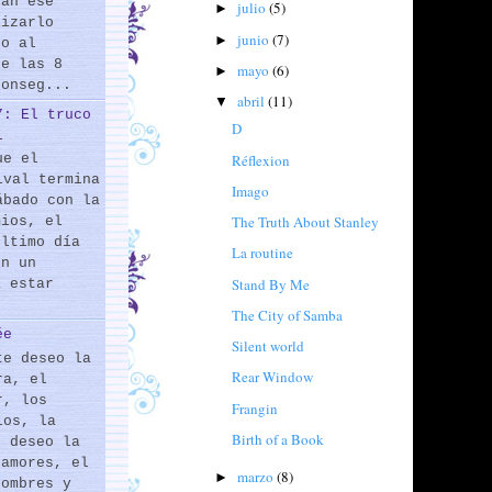
rán ese
julio
(5)
►
lizarlo
junio
(7)
►
do al
de las 8
mayo
(6)
►
conseg...
abril
(11)
▼
7: El truco
D
l
Réflexion
ue el
ival termina
Imago
ábado con la
The Truth About Stanley
mios, el
último día
La routine
En un
Stand By Me
a estar
The City of Samba
ée
Silent world
te deseo la
Rear Window
ra, el
r, los
Frangin
los, la
Birth of a Book
e deseo la
 amores, el
marzo
(8)
►
hombres y