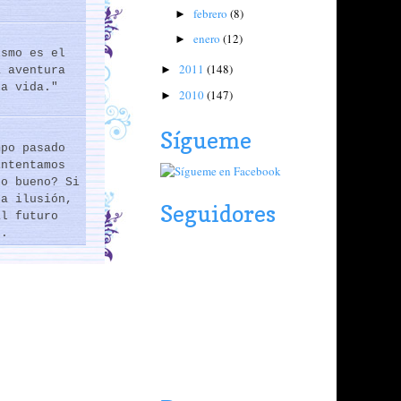
febrero
(8)
►
enero
(12)
►
ismo es el
2011
(148)
►
a aventura
la vida."
2010
(147)
►
Sígueme
mpo pasado
intentamos
lo bueno? Si
na ilusión,
Seguidores
al futuro
..