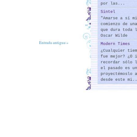
por las...
Sintel
"Amarse a sí m
comienzo de un
que dura toda 
Oscar Wilde
Entrada antigua »
Modern Times
¿Cualquier tie
fue mejor? ¿O 
recordar sólo 
el pasado es u
proyectémoslo 
desde este mi.