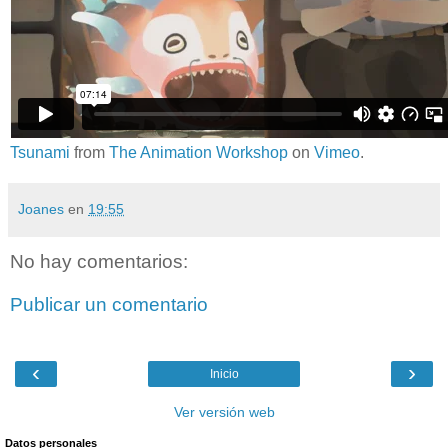
Tsunami
from
The Animation Workshop
on
Vimeo
.
Joanes
en
19:55
No hay comentarios:
Publicar un comentario
‹
›
Inicio
Ver versión web
Datos personales