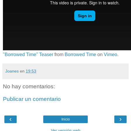
"Borrowed Time" Teaser
from
Borrowed Time
on
Vimeo
.
Joanes
en
19:53
No hay comentarios:
Publicar un comentario
‹
›
Inicio
Ver versión web