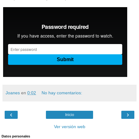
Joanes
en
0:02
No hay comentarios:
‹
›
Inicio
Ver versión web
Datos personales