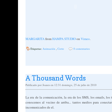
MARGARITA
from
HAMPA STUDIO
on
Vimeo
.
Etiquetas:
Animación
,
Corto
0 comentarios
A Thousand Words
Publicado por
Joanes
en 12:31
domingo, 25 de julio de 2010
La era de la comunicación, la era de los SMS, los emails, los t
conocemos al vecino de arriba... tantos medios para conecta
incomunicados de el.