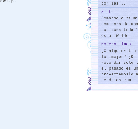
e es tuyo."
por las...
Sintel
"Amarse a sí m
comienzo de un
que dura toda 
Oscar Wilde
Modern Times
¿Cualquier tie
fue mejor? ¿O 
recordar sólo 
el pasado es u
proyectémoslo 
desde este mi.