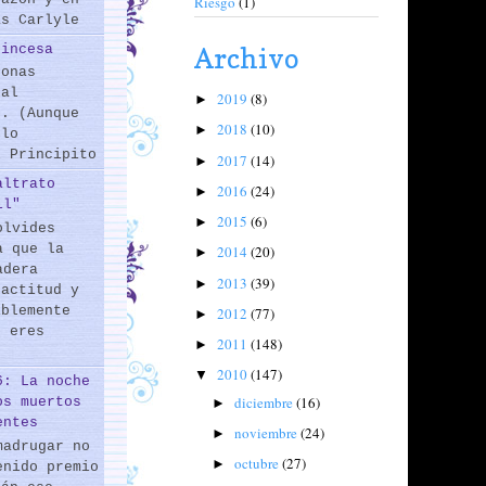
Riesgo
(1)
as Carlyle
rincesa
Archivo
sonas
 al
2019
(8)
►
s. (Aunque
2018
(10)
►
 lo
l Principito
2017
(14)
►
altrato
2016
(24)
►
il"
2015
(6)
►
olvides
a que la
2014
(20)
►
adera
2013
(39)
►
 actitud y
iblemente
2012
(77)
►
o eres
2011
(148)
►
2010
(147)
▼
6: La noche
diciembre
(16)
os muertos
►
entes
noviembre
(24)
►
madrugar no
octubre
(27)
►
enido premio