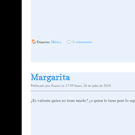
Etiquetas:
Música
0 comentarios
Margarita
Publicado por
Joanes
en 17:59
lunes, 26 de julio de 2010
¿Es valiente quien no tiene miedo? ¿o quien lo tiene pero lo su