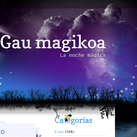
Gau magikoa
La noche mágica
Categorías
to
Corto
(348)