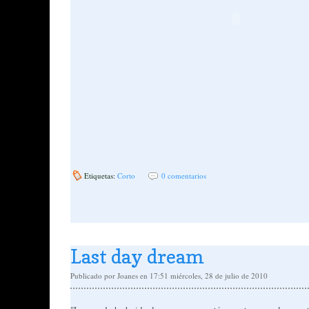
Etiquetas:
Corto
0 comentarios
Last day dream
Publicado por
Joanes
en 17:51
miércoles, 28 de julio de 2010