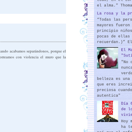
el alma." Thom
La rosa y la p
“Todas las per
mayores fueron
principio niño
pocas de ellas
recuerdan.)” E
El M
uando acabamos separándonos, porque el
"Sut
porreamos con violencia el muro que la
"No 
nunc
verd
belleza es una
que eres incre
preciosa cuand
autentica"
Día 
de l
vivi
Hoy 
ha t