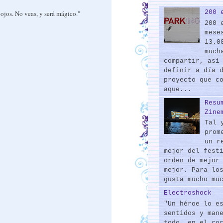
200 
 ojos. No veas, y será mágico."
200 
mese
13.0
much
compartir, así
definir a día 
proyecto que c
aque...
Resu
Zine
Tal 
prom
un r
mejor del fest
orden de mejor
mejor. Para lo
gusta mucho mu
Electroshock
"Un héroe lo e
sentidos y man
todo, en el co