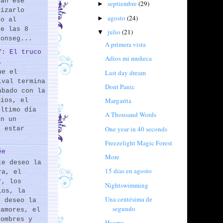
rán ese
septiembre
(29)
►
lizarlo
agosto
(24)
►
do al
de las 8
julio
(21)
▼
conseg...
A primera vista
7: El truco
Adios mi muñeca
l
Last day dream
ue el
ival termina
Dont Panic
ábado con la
Margarita
mios, el
último día
A Thousand Words
En un
One year in 40 seconds
a estar
Freezelight Magic Forest
ée
More
te deseo la
15 días en agosto
ra, el
r, los
Nightswimming
los, la
Una centésima de
e deseo la
segundo
 amores, el
hombres y
Haoma