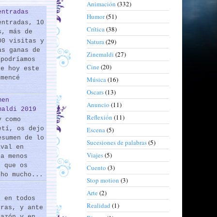
Animación
(332)
entradas
Humor
(51)
entradas, 10
Crítica
(38)
s, más de
00 visitas y
Natura
(29)
as ganas de
Zinemaldi
(27)
 podríamos
Cine
(20)
de hoy este
omencé
Música
(16)
Oscars
(13)
men
Anuncio
(11)
maldi 2019
Reflexión
(11)
y como
etí, os dejo
Escena
(5)
esumen de lo
Sucesiones de palabras
(5)
ival en
Viajes
(5)
 a menos
s que os
Cuento
(3)
cho mucho...
Stop motion
(3)
Arte
(2)
s en todos
Realidad
(1)
eras, y ante
razón y en