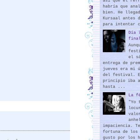
así que el ref
habría que ana
bien. He llega
Kursaal antes 
para intentar 
Día 
fina
Aunq
fest
el s
entrega de pre
jueves era mi 
del festival. 
principio iba 
hasta ...
La f
"Yo 
locu
valo
anhe
impaciencia. T
fortuna de los
gusto por los 