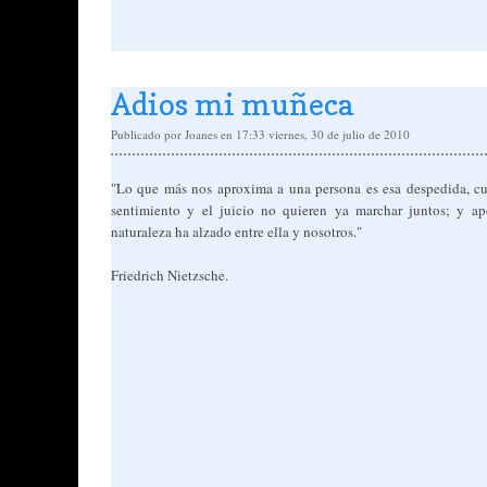
Adios mi muñeca
Publicado por
Joanes
en 17:33
viernes, 30 de julio de 2010
"Lo que más nos aproxima a una persona es esa despedida, c
sentimiento y el juicio no quieren ya marchar juntos; y a
naturaleza ha alzado entre ella y nosotros."
Friedrich Nietzsche.