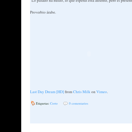
"Lo pasado ha huido, lo que esperas está ausente, pero el present
Proverbio árabe.
Last Day Dream [HD]
from
Chris Milk
on
Vimeo
.
Etiquetas:
Corto
0 comentarios