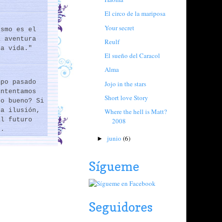
El circo de la mariposa
Your secret
ismo es el
a aventura
Reulf
la vida."
El sueño del Caracol
Alma
mpo pasado
Jojo in the stars
intentamos
Short love Story
lo bueno? Si
na ilusión,
Where the hell is Matt?
al futuro
2008
..
junio
(6)
►
Sígueme
Seguidores