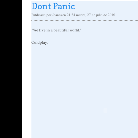
Dont Panic
Publicado por
Joanes
en 21:24
martes, 27 de julio de 2010
"We live in a beautiful world."
Coldplay.