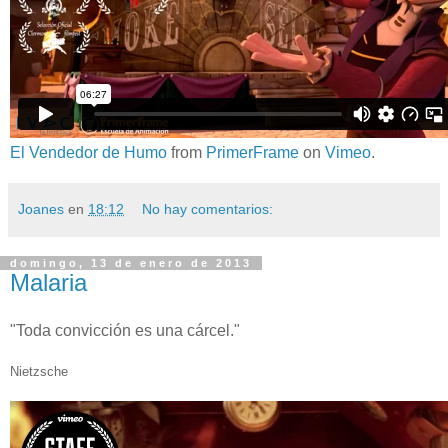
El Vendedor de Humo
from
PrimerFrame
on
Vimeo
.
Joanes
en
18:12
No hay comentarios:
domingo, 13 de enero de 2013
Malaria
"Toda convicción es una cárcel."
Nietzsche