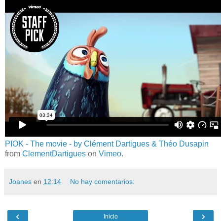
PIOK - The movie - by Clément Dartigues & Théo Dusapin
from
ClementDartigues
on
Vimeo
.
Joanes
en
12:14
No hay comentarios:
‹
›
Inicio