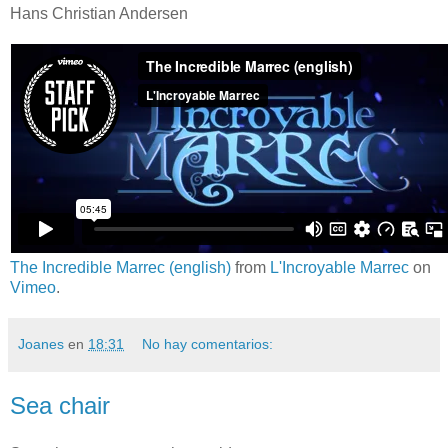
Hans Christian Andersen
The Incredible Marrec (english)
from
L'Incroyable Marrec
on
Vimeo
.
Joanes
en
18:31
No hay comentarios:
Sea chair