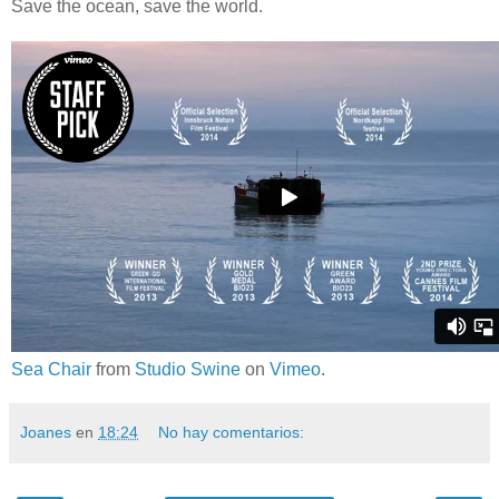
Save the ocean, save the world.
Sea Chair
from
Studio Swine
on
Vimeo
.
Joanes
en
18:24
No hay comentarios: