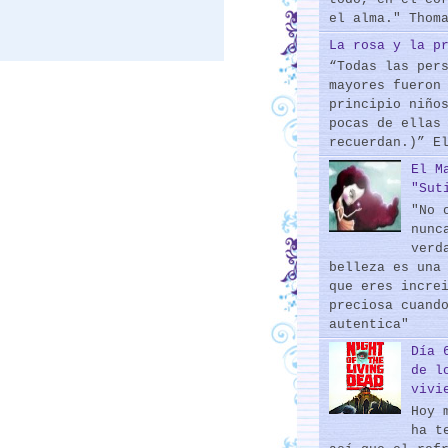
el alma." Thom
La rosa y la p
“Todas las per
mayores fueron
principio niño
pocas de ellas
recuerdan.)” E
El M
"Sut
"No 
nunc
verd
belleza es una
que eres incre
preciosa cuand
autentica"
Día 
de l
vivi
Hoy 
ha t