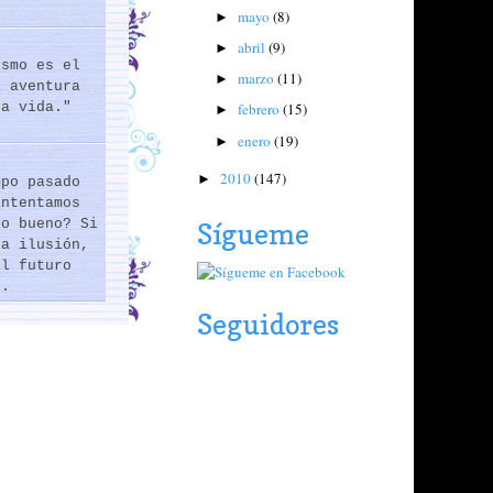
mayo
(8)
►
abril
(9)
►
ismo es el
marzo
(11)
►
a aventura
febrero
(15)
la vida."
►
enero
(19)
►
2010
(147)
►
mpo pasado
intentamos
lo bueno? Si
Sígueme
na ilusión,
al futuro
..
Seguidores