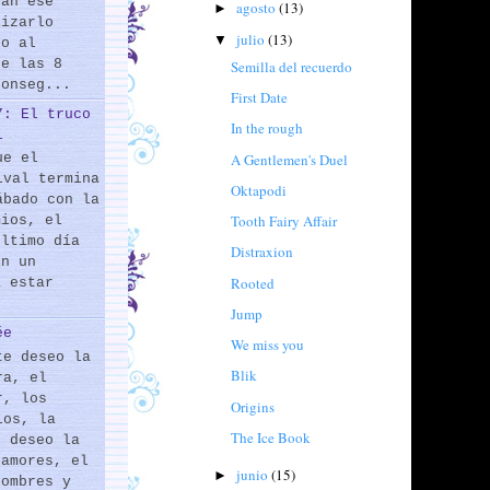
rán ese
agosto
(13)
►
lizarlo
julio
(13)
▼
do al
de las 8
Semilla del recuerdo
conseg...
First Date
7: El truco
In the rough
l
A Gentlemen's Duel
ue el
ival termina
Oktapodi
ábado con la
Tooth Fairy Affair
mios, el
último día
Distraxion
En un
Rooted
a estar
Jump
ée
We miss you
te deseo la
Blik
ra, el
r, los
Origins
los, la
The Ice Book
e deseo la
 amores, el
junio
(15)
►
hombres y