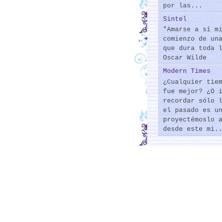
por las...
Sintel
"Amarse a sí m
comienzo de un
que dura toda 
Oscar Wilde
Modern Times
¿Cualquier tie
fue mejor? ¿O 
recordar sólo 
el pasado es u
proyectémoslo 
desde este mi.