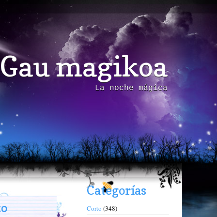
Gau magikoa
La noche mágica
Categorías
to
Corto
(348)