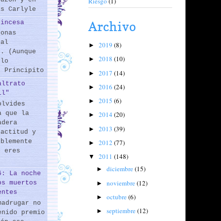
Riesgo
(1)
as Carlyle
rincesa
Archivo
sonas
 al
2019
(8)
►
s. (Aunque
2018
(10)
►
 lo
l Principito
2017
(14)
►
altrato
2016
(24)
►
il"
2015
(6)
►
olvides
a que la
2014
(20)
►
adera
2013
(39)
►
 actitud y
iblemente
2012
(77)
►
o eres
2011
(148)
▼
diciembre
(15)
►
6: La noche
noviembre
(12)
os muertos
►
entes
octubre
(6)
►
madrugar no
septiembre
(12)
►
enido premio