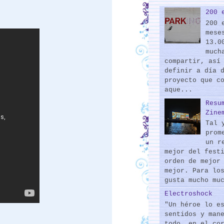
200 
200 
mese
13.0
much
compartir, así
definir a día 
proyecto que c
aque...
Resu
Zine
Tal 
prom
un r
mejor del fest
orden de mejor
mejor. Para lo
gusta mucho mu
Electroshock
"Un héroe lo e
sentidos y man
todo, en el co