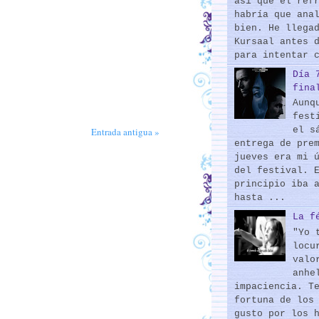
así que el ref
habría que ana
bien. He llega
Kursaal antes 
para intentar 
Día 
fina
Aunq
fest
el s
Entrada antigua »
entrega de pre
jueves era mi 
del festival. 
principio iba 
hasta ...
La f
"Yo 
locu
valo
anhe
impaciencia. T
fortuna de los
gusto por los 