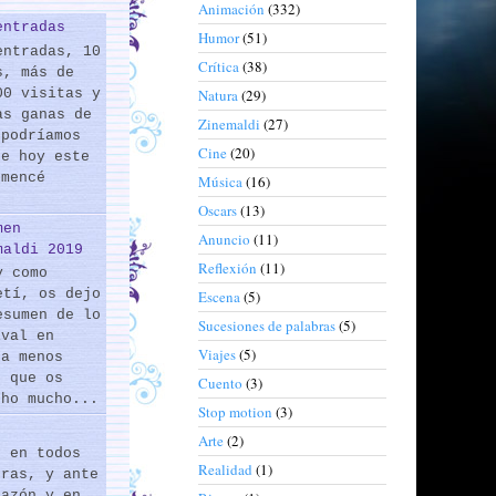
Animación
(332)
entradas
Humor
(51)
entradas, 10
Crítica
(38)
s, más de
00 visitas y
Natura
(29)
as ganas de
Zinemaldi
(27)
 podríamos
Cine
(20)
de hoy este
omencé
Música
(16)
Oscars
(13)
men
Anuncio
(11)
maldi 2019
Reflexión
(11)
y como
etí, os dejo
Escena
(5)
esumen de lo
Sucesiones de palabras
(5)
ival en
Viajes
(5)
 a menos
s que os
Cuento
(3)
cho mucho...
Stop motion
(3)
Arte
(2)
s en todos
Realidad
(1)
eras, y ante
razón y en