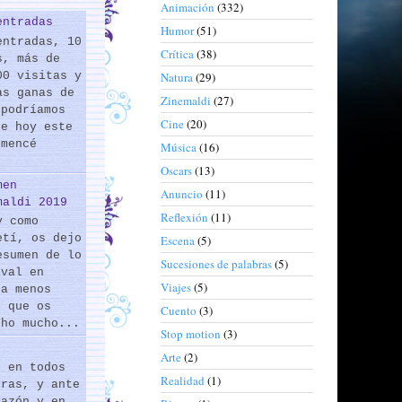
Animación
(332)
entradas
Humor
(51)
entradas, 10
Crítica
(38)
s, más de
00 visitas y
Natura
(29)
as ganas de
Zinemaldi
(27)
 podríamos
Cine
(20)
de hoy este
omencé
Música
(16)
Oscars
(13)
men
Anuncio
(11)
maldi 2019
Reflexión
(11)
y como
etí, os dejo
Escena
(5)
esumen de lo
Sucesiones de palabras
(5)
ival en
Viajes
(5)
 a menos
s que os
Cuento
(3)
cho mucho...
Stop motion
(3)
Arte
(2)
s en todos
Realidad
(1)
eras, y ante
razón y en