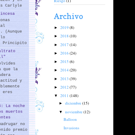
Riesgo
(1)
as Carlyle
rincesa
Archivo
sonas
 al
2019
(8)
►
s. (Aunque
2018
(10)
►
 lo
l Principito
2017
(14)
►
altrato
2016
(24)
►
il"
2015
(6)
►
olvides
a que la
2014
(20)
►
adera
2013
(39)
►
 actitud y
iblemente
2012
(77)
►
o eres
2011
(148)
▼
diciembre
(15)
►
6: La noche
noviembre
(12)
os muertos
▼
entes
Balloon
madrugar no
Invasions
enido premio