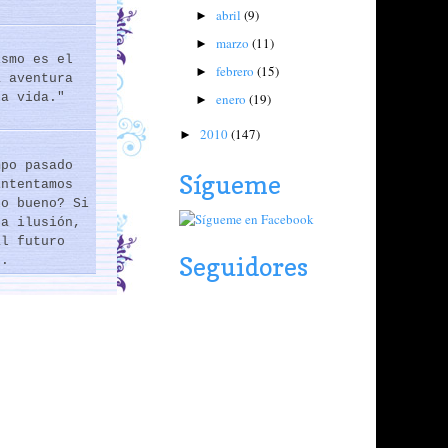
abril
(9)
►
marzo
(11)
►
ismo es el
febrero
(15)
►
a aventura
enero
(19)
la vida."
►
2010
(147)
►
mpo pasado
Sígueme
intentamos
lo bueno? Si
na ilusión,
al futuro
Seguidores
..