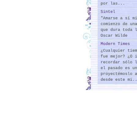
por las...
Sintel
"Amarse a sí m
comienzo de un
que dura toda 
Oscar Wilde
Modern Times
¿Cualquier tie
fue mejor? ¿O 
recordar sólo 
el pasado es u
proyectémoslo 
desde este mi.