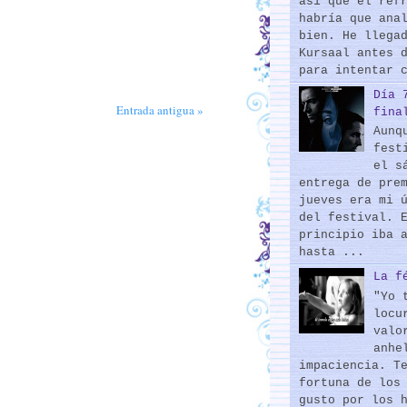
así que el ref
habría que ana
bien. He llega
Kursaal antes 
para intentar 
Día 
Entrada antigua »
fina
Aunq
fest
el s
entrega de pre
jueves era mi 
del festival. 
principio iba 
hasta ...
La f
"Yo 
locu
valo
anhe
impaciencia. T
fortuna de los
gusto por los 