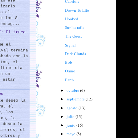
rán ese
Cabriole
lizarlo
Drown To Life
do al
de las 8
Hooked
conseg...
Sur les rails
7: El truco
The Quest
l
Signal
ue el
ival termina
Dark Clouds
ábado con la
Bob
mios, el
último día
Ormie
En un
Earth
a estar
octubre
(6)
►
ée
septiembre
(12)
►
te deseo la
ra, el
agosto
(13)
►
r, los
julio
(13)
►
los, la
e deseo la
junio
(15)
►
 amores, el
mayo
(8)
►
hombres y