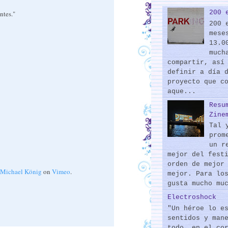
200 
ntes."
200 
mese
13.0
much
compartir, así
definir a día 
proyecto que c
aque...
Resu
Zine
Tal 
prom
un r
mejor del fest
orden de mejor
Michael König
on
Vimeo
.
mejor. Para lo
gusta mucho mu
Electroshock
"Un héroe lo e
sentidos y man
todo, en el co