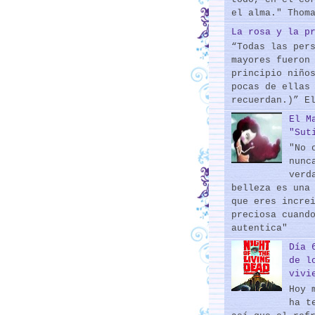
el alma." Thom
La rosa y la p
“Todas las per
mayores fueron
principio niño
pocas de ellas
recuerdan.)” E
El M
"Sut
"No 
nunc
verd
belleza es una
que eres incre
preciosa cuand
autentica"
Día 
de l
vivi
Hoy 
ha t