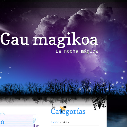
Gau magikoa
La noche mágica
Categorías
to
Corto
(348)