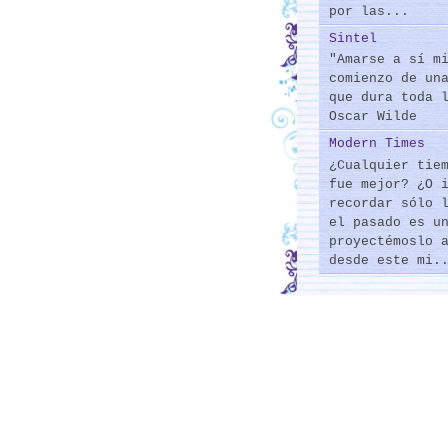
por las...
Sintel
"Amarse a sí m
comienzo de un
que dura toda 
Oscar Wilde
Modern Times
¿Cualquier tie
fue mejor? ¿O 
recordar sólo 
el pasado es u
proyectémoslo 
desde este mi.