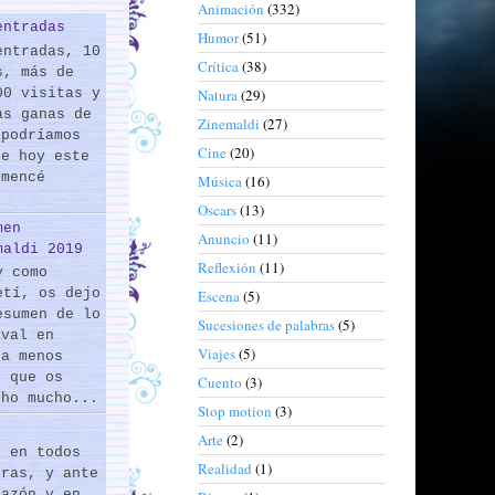
Animación
(332)
entradas
Humor
(51)
entradas, 10
Crítica
(38)
s, más de
00 visitas y
Natura
(29)
as ganas de
Zinemaldi
(27)
 podríamos
Cine
(20)
de hoy este
omencé
Música
(16)
Oscars
(13)
men
Anuncio
(11)
maldi 2019
Reflexión
(11)
y como
etí, os dejo
Escena
(5)
esumen de lo
Sucesiones de palabras
(5)
ival en
Viajes
(5)
 a menos
s que os
Cuento
(3)
cho mucho...
Stop motion
(3)
Arte
(2)
s en todos
Realidad
(1)
eras, y ante
razón y en