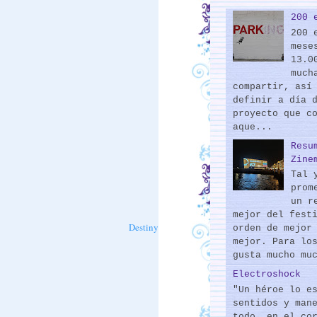
200 
200 
mese
13.0
much
compartir, así
definir a día 
proyecto que c
aque...
Resu
Zine
Tal 
prom
un r
mejor del fest
Destiny
orden de mejor
mejor. Para lo
gusta mucho mu
Electroshock
"Un héroe lo e
sentidos y man
todo, en el co