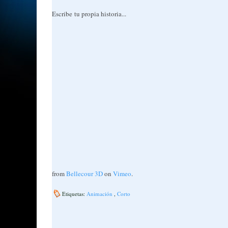
Escribe tu propia historia...
from
Bellecour 3D
on
Vimeo
.
Etiquetas:
Animación
,
Corto