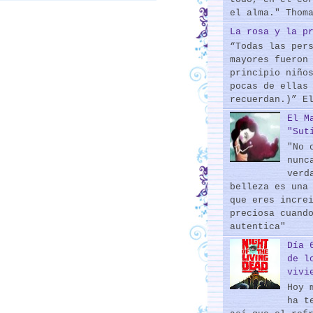
el alma." Thom
La rosa y la p
“Todas las per
mayores fueron
principio niño
pocas de ellas
recuerdan.)” E
El M
"Sut
"No 
nunc
verd
belleza es una
que eres incre
preciosa cuand
autentica"
Día 
de l
vivi
Hoy 
ha t