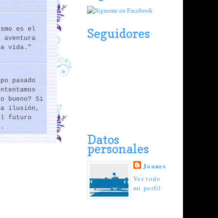
ismo es el
Seguidores
a aventura
la vida."
mpo pasado
intentamos
lo bueno? Si
na ilusión,
al futuro
..
Datos
personales
Joanes
Ver todo
mi perfil