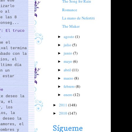
rán ese
The Song for Rain
lizarlo
Romance
do al
de las 8
La mano de Nefertiti
conseg...
The Maker
7: El truco
agosto
(1)
l
►
ue el
julio
(5)
►
ival termina
junio
(7)
►
ábado con la
mios, el
mayo
(6)
►
último día
abril
(11)
►
En un
a estar
marzo
(8)
►
febrero
(8)
►
ée
enero
(12)
►
te deseo la
ra, el
2011
(148)
►
r, los
2010
(147)
los, la
►
e deseo la
 amores, el
Sígueme
hombres y