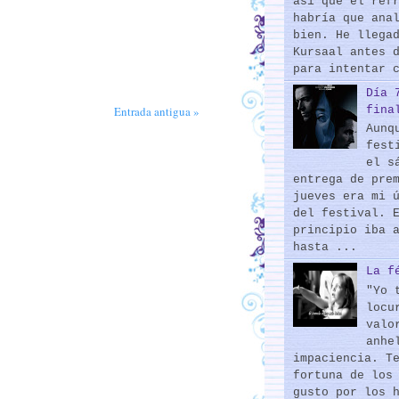
así que el ref
habría que ana
bien. He llega
Kursaal antes 
para intentar 
Día 
fina
Entrada antigua »
Aunq
fest
el s
entrega de pre
jueves era mi 
del festival. 
principio iba 
hasta ...
La f
"Yo 
locu
valo
anhe
impaciencia. T
fortuna de los
gusto por los 