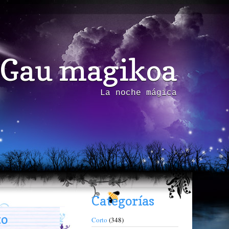
Gau magikoa
La noche mágica
Categorías
to
Corto
(348)