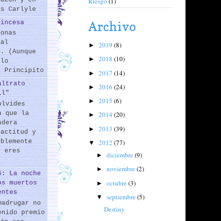
Riesgo
(1)
as Carlyle
rincesa
Archivo
sonas
 al
2019
(8)
►
s. (Aunque
2018
(10)
►
 lo
l Principito
2017
(14)
►
altrato
2016
(24)
►
il"
2015
(6)
►
olvides
a que la
2014
(20)
►
adera
2013
(39)
►
 actitud y
iblemente
2012
(77)
▼
o eres
diciembre
(9)
►
noviembre
(2)
►
6: La noche
octubre
(3)
os muertos
►
entes
septiembre
(5)
▼
madrugar no
Destiny
enido premio