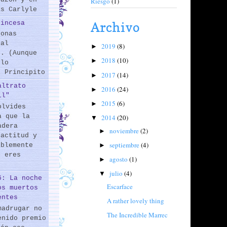
Riesgo
(1)
as Carlyle
rincesa
Archivo
sonas
 al
2019
(8)
►
s. (Aunque
2018
(10)
►
 lo
l Principito
2017
(14)
►
altrato
2016
(24)
►
il"
2015
(6)
►
olvides
a que la
2014
(20)
▼
adera
noviembre
(2)
►
 actitud y
septiembre
(4)
►
iblemente
o eres
agosto
(1)
►
julio
(4)
▼
6: La noche
Escarface
os muertos
entes
A rather lovely thing
madrugar no
The Incredible Marrec
enido premio