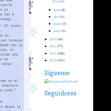
rán ese
Sea chair
lizarlo
mayo
(4)
do al
►
de las 8
abril
(1)
►
conseg...
marzo
(1)
►
7: El truco
enero
(3)
l
►
ue el
2013
(39)
►
ival termina
ábado con la
2012
(77)
►
mios, el
2011
(148)
►
último día
En un
2010
(147)
►
a estar
Sígueme
ismo es el
a aventura
la vida."
Seguidores
ée
te deseo la