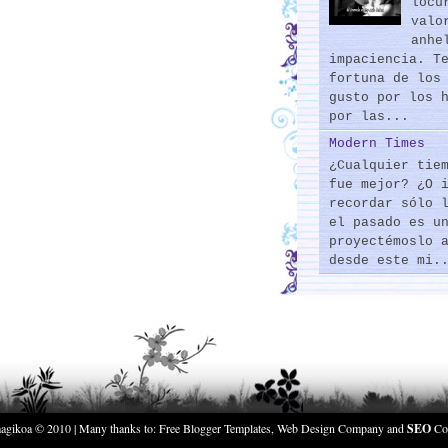
locu
valo
anhe
impaciencia. T
fortuna de los
gusto por los 
por las...
Modern Times
¿Cualquier tie
fue mejor? ¿O 
recordar sólo 
el pasado es u
proyectémoslo 
desde este mi.
agikoa
© 2010 | Many thanks to:
Free Blogger Templates
,
Web Design Company
and
SEO
Co