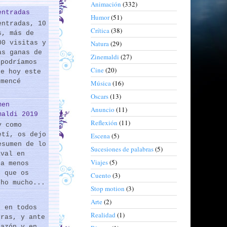
Animación
(332)
entradas
Humor
(51)
entradas, 10
Crítica
(38)
s, más de
00 visitas y
Natura
(29)
as ganas de
Zinemaldi
(27)
 podríamos
Cine
(20)
de hoy este
omencé
Música
(16)
Oscars
(13)
men
Anuncio
(11)
maldi 2019
Reflexión
(11)
y como
etí, os dejo
Escena
(5)
esumen de lo
Sucesiones de palabras
(5)
ival en
Viajes
(5)
 a menos
s que os
Cuento
(3)
cho mucho...
Stop motion
(3)
Arte
(2)
s en todos
Realidad
(1)
eras, y ante
razón y en