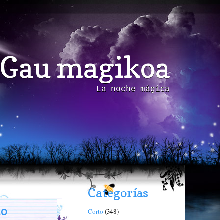
Gau magikoa
La noche mágica
Categorías
to
Corto
(348)