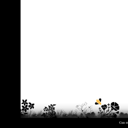
Gau m