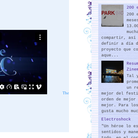
200 
200 
mese
13.0
much
compartir, así
definir a día 
proyecto que c
aque...
Resu
Zine
Tal 
prom
un r
The
mejor del fest
orden de mejor
mejor. Para lo
gusta mucho mu
Electroshock
"Un héroe lo e
sentidos y man
todo, en el co