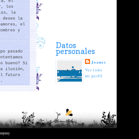
ra, el
r, los
los, la
e deseo la
 amores, el
hombres y
Datos
personales
mpo pasado
intentamos
Joanes
lo bueno? Si
na ilusión,
Ver todo
al futuro
mi perfil
..
mpany