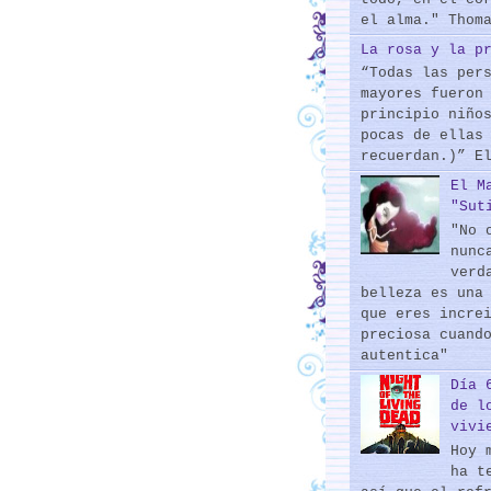
el alma." Thom
La rosa y la p
“Todas las per
mayores fueron
principio niño
pocas de ellas
recuerdan.)” E
El M
"Sut
"No 
nunc
verd
belleza es una
que eres incre
preciosa cuand
autentica"
Día 
de l
vivi
Hoy 
ha t