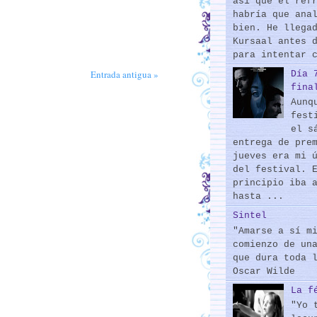
así que el ref
habría que ana
bien. He llega
Kursaal antes 
para intentar 
Entrada antigua »
Día 
fina
Aunq
fest
el s
entrega de pre
jueves era mi 
del festival. 
principio iba 
hasta ...
Sintel
"Amarse a sí m
comienzo de un
que dura toda 
Oscar Wilde
La f
"Yo 