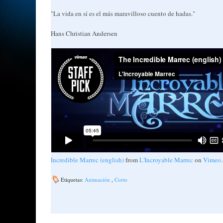
"La vida en sí es el más maravilloso cuento de hadas."
Hans Christian Andersen
Incredible Marrec (english)
from
L'Incroyable Marrec
on
Vimeo
.
Etiquetas:
Animación
,
Corto