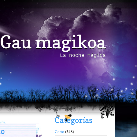
Gau magikoa
La noche mágica
Categorías
to
Corto
(348)