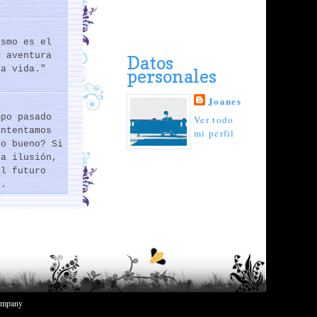
ismo es el
a aventura
Datos
la vida."
personales
Joanes
mpo pasado
Ver todo
intentamos
mi perfil
lo bueno? Si
na ilusión,
al futuro
..
mpany