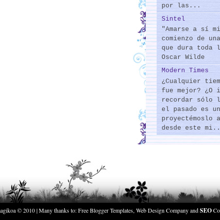
por las...
Sintel
"Amarse a sí m
comienzo de un
que dura toda 
Oscar Wilde
Modern Times
¿Cualquier tie
fue mejor? ¿O 
recordar sólo 
el pasado es u
proyectémoslo 
desde este mi.
agikoa
© 2010 | Many thanks to:
Free Blogger Templates
,
Web Design Company
and
SEO
Co