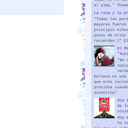
el alma." Thom
La rosa y la p
“Todas las per
mayores fueron
principio niño
pocas de ellas
recuerdan.)” E
El M
"Sut
"No 
nunc
verd
belleza es una
que eres incre
preciosa cuand
autentica"
Día 
de l
vivi
Hoy 
ha t