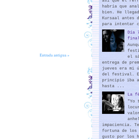
así que el ref
habría que ana
bien. He llega
Kursaal antes 
para intentar 
Día 
fina
Aunq
fest
Entrada antigua »
el s
entrega de pre
jueves era mi 
del festival. 
principio iba 
hasta ...
La f
"Yo 
locu
valo
anhe
impaciencia. T
fortuna de los
gusto por los 