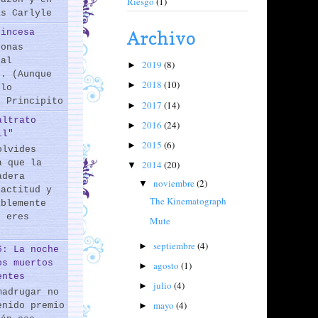
Riesgo
(1)
as Carlyle
rincesa
Archivo
sonas
 al
2019
(8)
►
s. (Aunque
2018
(10)
►
 lo
l Principito
2017
(14)
►
altrato
2016
(24)
►
il"
2015
(6)
►
olvides
a que la
2014
(20)
▼
adera
noviembre
(2)
▼
 actitud y
The Kinematograph
iblemente
o eres
Mute
septiembre
(4)
►
6: La noche
os muertos
agosto
(1)
►
entes
julio
(4)
►
madrugar no
mayo
(4)
enido premio
►