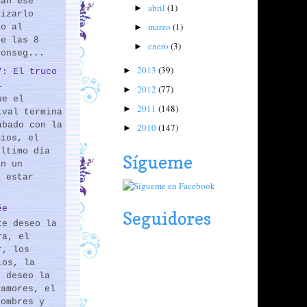
rán ese
abril
(1)
►
lizarlo
marzo
(1)
do al
►
de las 8
enero
(3)
►
conseg...
2013
(39)
►
7: El truco
l
2012
(77)
►
ue el
2011
(148)
►
ival termina
ábado con la
2010
(147)
►
mios, el
último día
Sígueme
En un
a estar
ée
Seguidores
te deseo la
ra, el
r, los
los, la
e deseo la
 amores, el
hombres y