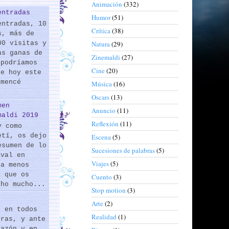
Animación
(332)
entradas
Humor
(51)
entradas, 10
Crítica
(38)
s, más de
00 visitas y
Natura
(29)
as ganas de
Zinemaldi
(27)
 podríamos
Cine
(20)
de hoy este
omencé
Música
(16)
Oscars
(13)
men
Anuncio
(11)
maldi 2019
Reflexión
(11)
y como
etí, os dejo
Escena
(5)
esumen de lo
Sucesiones de palabras
(5)
ival en
Viajes
(5)
 a menos
s que os
Cuento
(3)
cho mucho...
Stop motion
(3)
Arte
(2)
s en todos
Realidad
(1)
eras, y ante
razón y en