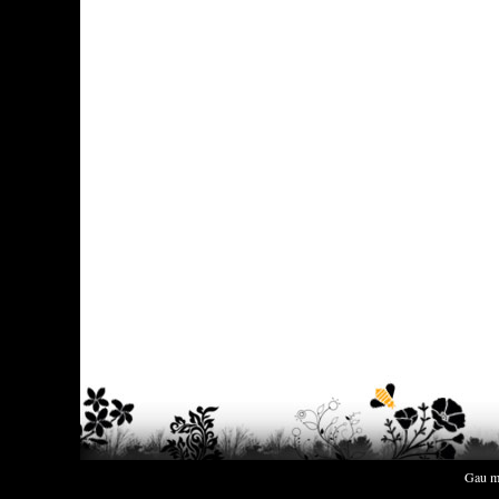
Gau m