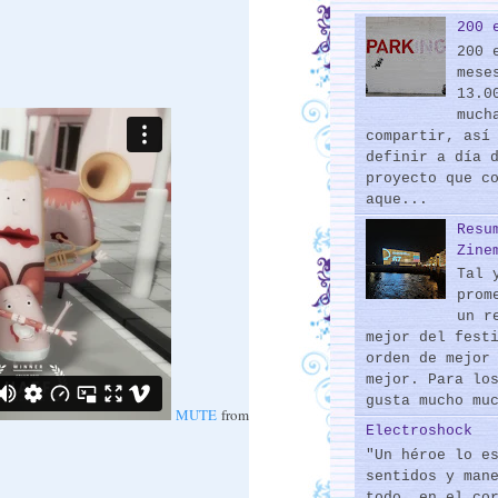
200 
200 
mese
13.0
much
compartir, así
definir a día 
proyecto que c
aque...
Resu
Zine
Tal 
prom
un r
mejor del fest
orden de mejor
mejor. Para lo
gusta mucho mu
MUTE
from
Electroshock
"Un héroe lo e
sentidos y man
todo, en el co