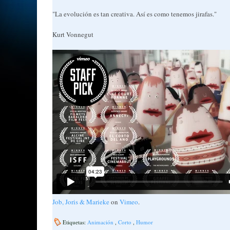
"La evolución es tan creativa. Así es como tenemos jirafas."
Kurt Vonnegut
Job, Joris & Marieke
on
Vimeo
.
Etiquetas:
Animación
,
Corto
,
Humor