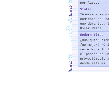
por las...
Sintel
"Amarse a sí m
comienzo de un
que dura toda 
Oscar Wilde
Modern Times
¿Cualquier tie
fue mejor? ¿O 
recordar sólo 
el pasado es u
proyectémoslo 
desde este mi.