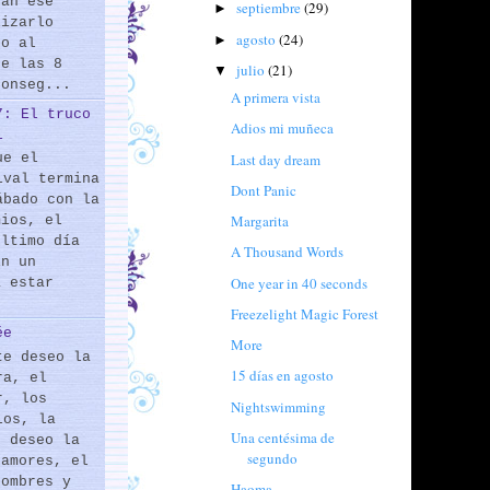
rán ese
septiembre
(29)
►
lizarlo
agosto
(24)
►
do al
de las 8
julio
(21)
▼
conseg...
A primera vista
7: El truco
Adios mi muñeca
l
Last day dream
ue el
ival termina
Dont Panic
ábado con la
Margarita
mios, el
último día
A Thousand Words
En un
One year in 40 seconds
a estar
Freezelight Magic Forest
ée
More
te deseo la
15 días en agosto
ra, el
r, los
Nightswimming
los, la
Una centésima de
e deseo la
segundo
 amores, el
hombres y
Haoma