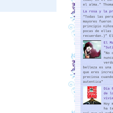
el alma." Thom
La rosa y la p
“Todas las per
mayores fueron
principio niño
pocas de ellas
recuerdan.)” E
El M
"Sut
"No 
nunc
verd
belleza es una
que eres incre
preciosa cuand
autentica"
Día 
de l
vivi
Hoy 
ha t