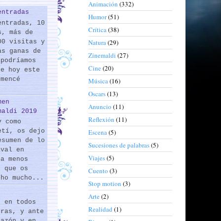
Animación
(332)
entradas
Humor
(51)
entradas, 10
Crítica
(38)
s, más de
00 visitas y
Natura
(29)
as ganas de
Zinemaldi
(27)
 podríamos
Cine
(20)
de hoy este
omencé
Música
(16)
Oscars
(13)
men
Anuncio
(11)
maldi 2019
Reflexión
(11)
y como
etí, os dejo
Escena
(5)
esumen de lo
Sucesiones de palabras
(5)
ival en
Viajes
(5)
 a menos
s que os
Cuento
(3)
cho mucho...
Stop motion
(3)
Arte
(2)
s en todos
Realidad
(1)
eras, y ante
razón y en