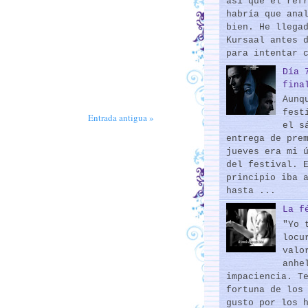
así que el ref
habría que ana
bien. He llega
Kursaal antes 
para intentar 
Día 
fina
Aunq
fest
Entrada antigua »
el s
entrega de pre
jueves era mi 
del festival. 
principio iba 
hasta ...
La f
"Yo 
locu
valo
anhe
impaciencia. T
fortuna de los
gusto por los 