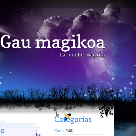
Gau magikoa
La noche mágica
Categorías
to
Corto
(348)