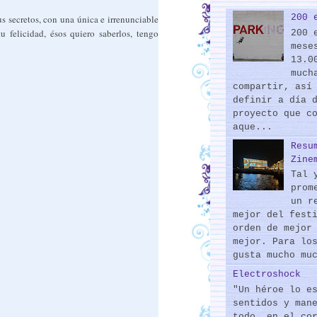
200 
s secretos, con una única e irrenunciable
u felicidad, ésos quiero saberlos, tengo
200 
mese
13.0
much
compartir, así
definir a día 
proyecto que c
aque...
Resu
Zine
Tal 
prom
un r
mejor del fest
orden de mejor
mejor. Para lo
gusta mucho mu
Electroshock
"Un héroe lo e
sentidos y man
todo, en el co