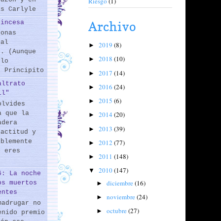
Riesgo
(1)
as Carlyle
rincesa
Archivo
sonas
 al
2019
(8)
►
s. (Aunque
2018
(10)
►
 lo
l Principito
2017
(14)
►
altrato
2016
(24)
►
il"
2015
(6)
►
olvides
a que la
2014
(20)
►
adera
2013
(39)
►
 actitud y
iblemente
2012
(77)
►
o eres
2011
(148)
►
2010
(147)
▼
6: La noche
diciembre
(16)
os muertos
►
entes
noviembre
(24)
►
madrugar no
octubre
(27)
►
enido premio