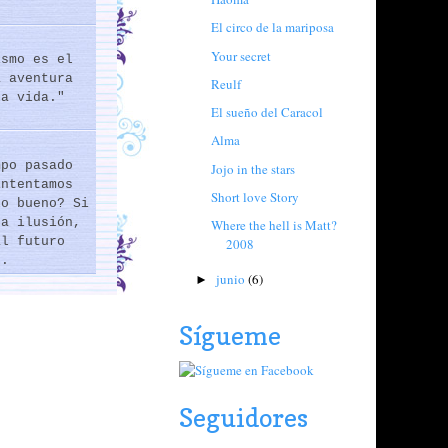
El circo de la mariposa
Your secret
ismo es el
a aventura
Reulf
la vida."
El sueño del Caracol
Alma
mpo pasado
Jojo in the stars
intentamos
Short love Story
lo bueno? Si
na ilusión,
Where the hell is Matt?
al futuro
2008
..
junio
(6)
►
Sígueme
Seguidores