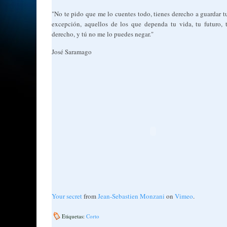
"No te pido que me lo cuentes todo, tienes derecho a guardar tu
excepción, aquellos de los que dependa tu vida, tu futuro, t
derecho, y tú no me lo puedes negar."
José Saramago
Your secret
from
Jean-Sebastien Monzani
on
Vimeo
.
Etiquetas:
Corto