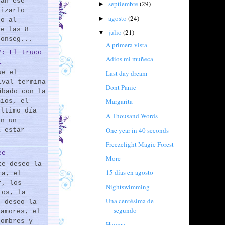
rán ese
septiembre
(29)
►
lizarlo
agosto
(24)
►
do al
de las 8
julio
(21)
▼
conseg...
A primera vista
7: El truco
Adios mi muñeca
l
Last day dream
ue el
ival termina
Dont Panic
ábado con la
Margarita
mios, el
último día
A Thousand Words
En un
One year in 40 seconds
a estar
Freezelight Magic Forest
ée
More
te deseo la
15 días en agosto
ra, el
r, los
Nightswimming
los, la
Una centésima de
e deseo la
segundo
 amores, el
hombres y
Haoma