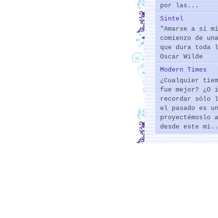
por las...
Sintel
"Amarse a sí m
comienzo de un
que dura toda 
Oscar Wilde
Modern Times
¿Cualquier tie
fue mejor? ¿O 
recordar sólo 
el pasado es u
proyectémoslo 
desde este mi.