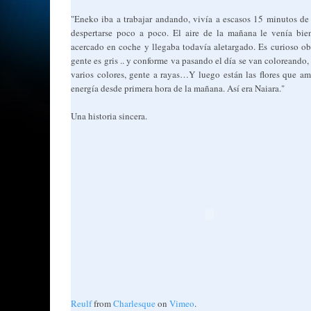
"Eneko iba a trabajar andando, vivía a escasos 15 minutos de 
despertarse poco a poco. El aire de la mañana le venía bie
acercado en coche y llegaba todavía aletargado. Es curioso ob
gente es gris .. y conforme va pasando el día se van coloreando, 
varios colores, gente a rayas…Y luego están las flores que a
energía desde primera hora de la mañana. Así era Naiara."
Una historia sincera.
Reulf
from
Charlesque
on
Vimeo
.