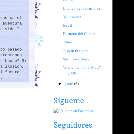
El circo de la mariposa
Your secret
ismo es el
a aventura
Reulf
la vida."
El sueño del Caracol
Alma
mpo pasado
Jojo in the stars
intentamos
Short love Story
lo bueno? Si
na ilusión,
Where the hell is Matt?
al futuro
2008
..
junio
(6)
►
Sígueme
Seguidores