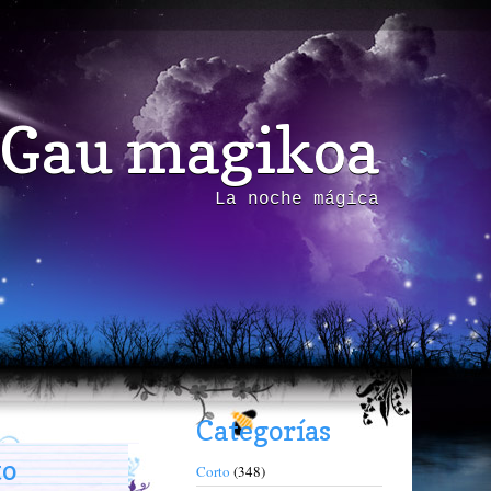
Gau magikoa
La noche mágica
Categorías
to
Corto
(348)