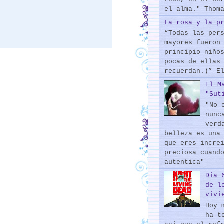
el alma." Thom
La rosa y la p
“Todas las per
mayores fueron
principio niño
pocas de ellas
recuerdan.)” E
El M
"Sut
"No 
nunc
verd
belleza es una
que eres incre
preciosa cuand
autentica"
Día 
de l
vivi
Hoy 
ha t