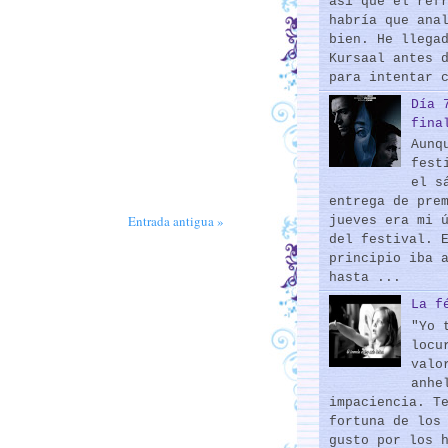
así que el ref
habría que ana
bien. He llega
Kursaal antes 
para intentar 
Día 
fina
Aunq
fest
el s
entrega de pre
Entrada antigua »
jueves era mi 
del festival. 
principio iba 
hasta ...
La f
"Yo 
locu
valo
anhe
impaciencia. T
fortuna de los
gusto por los 