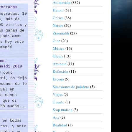
Animación
(332)
entradas
Humor
(51)
entradas, 10
Crítica
(38)
s, más de
00 visitas y
Natura
(29)
as ganas de
Zinemaldi
(27)
 podríamos
Cine
(20)
de hoy este
omencé
Música
(16)
Oscars
(13)
men
Anuncio
(11)
maldi 2019
Reflexión
(11)
y como
etí, os dejo
Escena
(5)
esumen de lo
Sucesiones de palabras
(5)
ival en
Viajes
(5)
 a menos
s que os
Cuento
(3)
cho mucho...
Stop motion
(3)
Arte
(2)
s en todos
Realidad
(1)
eras, y ante
razón y en