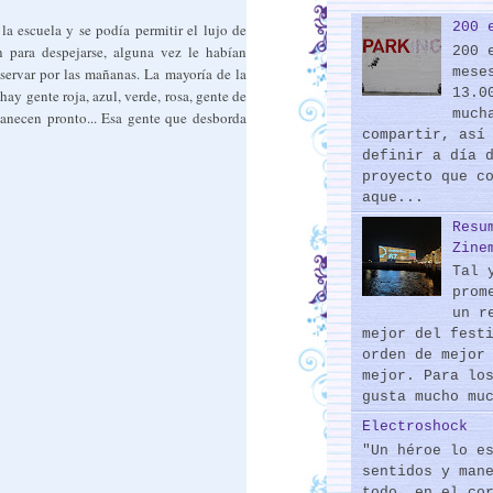
200 
la escuela y se podía permitir el lujo de
n para despejarse, alguna vez le habían
200 
mese
servar por las mañanas. La mayoría de la
13.0
hay gente roja, azul, verde, rosa, gente de
much
manecen pronto... Esa gente que desborda
compartir, así
definir a día 
proyecto que c
aque...
Resu
Zine
Tal 
prom
un r
mejor del fest
orden de mejor
mejor. Para lo
gusta mucho mu
Electroshock
"Un héroe lo e
sentidos y man
todo, en el co