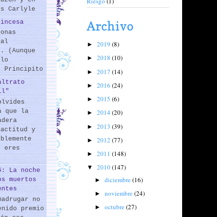
Riesgo
(1)
as Carlyle
rincesa
Archivo
sonas
 al
2019
(8)
►
s. (Aunque
2018
(10)
►
 lo
l Principito
2017
(14)
►
altrato
2016
(24)
►
il"
2015
(6)
►
olvides
a que la
2014
(20)
►
adera
2013
(39)
►
 actitud y
iblemente
2012
(77)
►
o eres
2011
(148)
►
2010
(147)
▼
6: La noche
diciembre
(16)
os muertos
►
entes
noviembre
(24)
►
madrugar no
octubre
(27)
►
enido premio