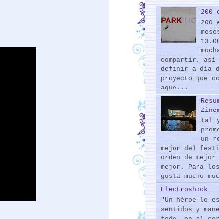
200 
200 
mese
13.0
much
compartir, así
definir a día 
proyecto que c
aque...
Resu
Zine
Tal 
prom
un r
mejor del fest
orden de mejor
mejor. Para lo
gusta mucho mu
Electroshock
"Un héroe lo e
sentidos y man
todo, en el co