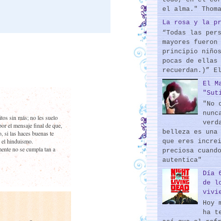
el alma." Thom
La rosa y la p
“Todas las per
mayores fueron
principio niño
pocas de ellas
recuerdan.)” E
El M
"Sut
"No 
nunc
tos sin más; no les suelo
verd
or el mensaje final de que,
belleza es una
, si las haces buenas te
 el hinduismo.
que eres incre
ente no se cumpla tan a
preciosa cuand
autentica"
Día 
de l
vivi
Hoy 
ha t