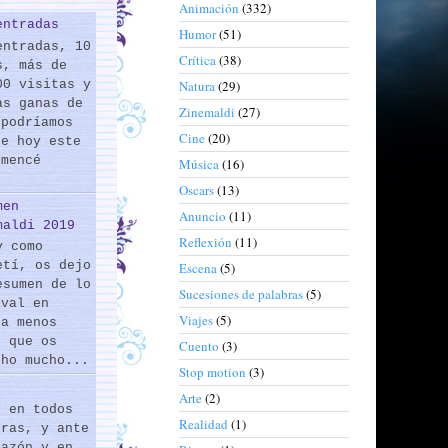
Animación
(332)
entradas
Humor
(51)
entradas, 10
Crítica
(38)
s, más de
00 visitas y
Natura
(29)
as ganas de
Zinemaldi
(27)
 podríamos
Cine
(20)
de hoy este
omencé
Música
(16)
Oscars
(13)
men
Anuncio
(11)
maldi 2019
Reflexión
(11)
y como
etí, os dejo
Escena
(5)
esumen de lo
Sucesiones de palabras
(5)
ival en
Viajes
(5)
 a menos
s que os
Cuento
(3)
cho mucho...
Stop motion
(3)
Arte
(2)
s en todos
Realidad
(1)
eras, y ante
razón y en