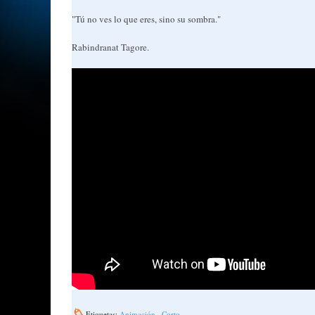
"Tú no ves lo que eres, sino su sombra."
Rabindranat Tagore.
Etiquetas:
Animación
,
Corto