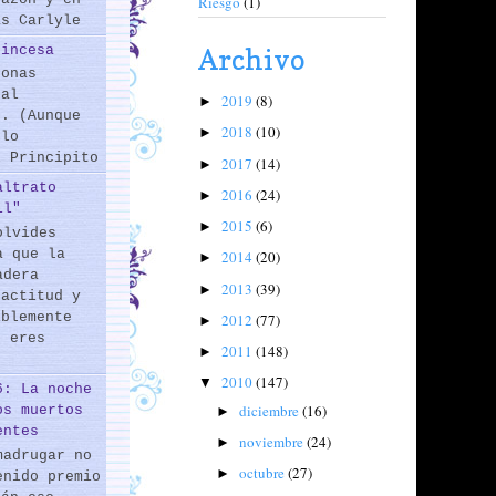
Riesgo
(1)
as Carlyle
rincesa
Archivo
sonas
 al
2019
(8)
►
s. (Aunque
2018
(10)
►
 lo
l Principito
2017
(14)
►
altrato
2016
(24)
►
il"
2015
(6)
►
olvides
a que la
2014
(20)
►
adera
2013
(39)
►
 actitud y
iblemente
2012
(77)
►
o eres
2011
(148)
►
2010
(147)
▼
6: La noche
diciembre
(16)
os muertos
►
entes
noviembre
(24)
►
madrugar no
octubre
(27)
►
enido premio