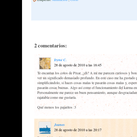
2 comentarios:
Irene C.
28 de agosto de 2010 a las 16:45
Te encantan los cotos de Pixar, ¿eh? A mí me parecen curiosos y boni
ver un significado demasiado profundo. En este caso me ha gustado p
simplificándolo, si haces cosas malas te pasarán cosas malas y, espero
pasarán cosas buenas. Algo así como el funcionamiento del karma en
Personalmente me parece un buen pensamiento, aunque desgraciadam
rajatabla como me gustaría.
Qué monos los pajaritos :3
Joanes
28 de agosto de 2010 a las 20:17