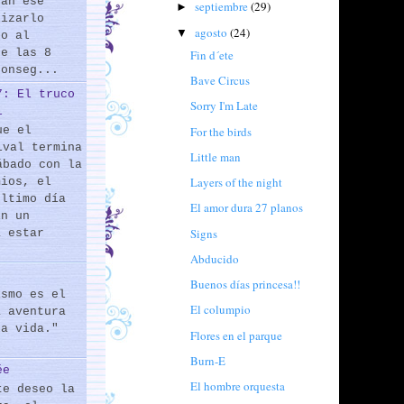
rán ese
septiembre
(29)
►
lizarlo
agosto
(24)
▼
do al
de las 8
Fin d´ete
conseg...
Bave Circus
7: El truco
Sorry I'm Late
l
For the birds
ue el
ival termina
Little man
ábado con la
Layers of the night
mios, el
último día
El amor dura 27 planos
En un
Signs
a estar
Abducido
Buenos días princesa!!
ismo es el
El columpio
a aventura
la vida."
Flores en el parque
Burn-E
ée
El hombre orquesta
te deseo la