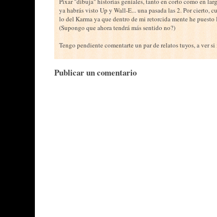
Pixar "dibuja" historias geniales, tanto en corto como en l
ya habrás visto Up y Wall-E... una pasada las 2. Por cierto, 
lo del Karma ya que dentro de mi retorcida mente he puesto l
(Supongo que ahora tendrá más sentido no?)
Tengo pendiente comentarte un par de relatos tuyos, a ver si
Publicar un comentario