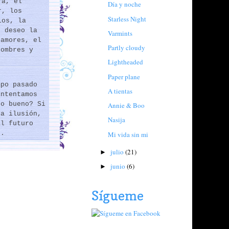
ra, el
Día y noche
r, los
Starless Night
los, la
e deseo la
Varmints
 amores, el
Partly cloudy
hombres y
Lightheaded
Paper plane
mpo pasado
A tientas
intentamos
lo bueno? Si
Annie & Boo
na ilusión,
Nasija
al futuro
..
Mi vida sin mi
julio
(21)
►
junio
(6)
►
Sígueme