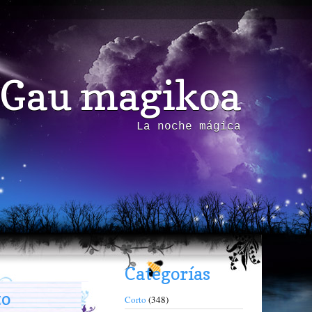
Gau magikoa
La noche mágica
Categorías
to
Corto
(348)