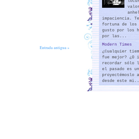
locu
valo
anhe
impaciencia. T
fortuna de los
gusto por los 
por las...
Modern Times
Entrada antigua »
¿Cualquier tie
fue mejor? ¿O 
recordar sólo 
el pasado es u
proyectémoslo 
desde este mi.