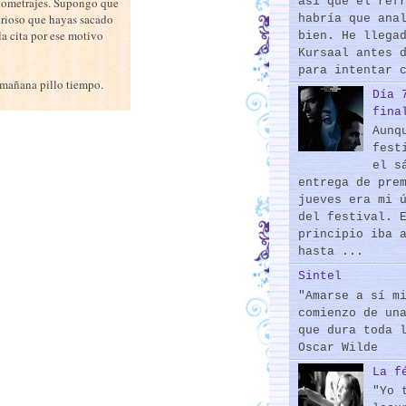
así que el ref
argometrajes. Supongo que
curioso que hayas sacado
habría que ana
a cita por ese motivo
bien. He llega
Kursaal antes 
para intentar 
 mañana pillo tiempo.
Día 
fina
Aunq
fest
el s
entrega de pre
jueves era mi 
del festival. 
principio iba 
hasta ...
Sintel
"Amarse a sí m
comienzo de un
que dura toda 
Oscar Wilde
La f
"Yo 