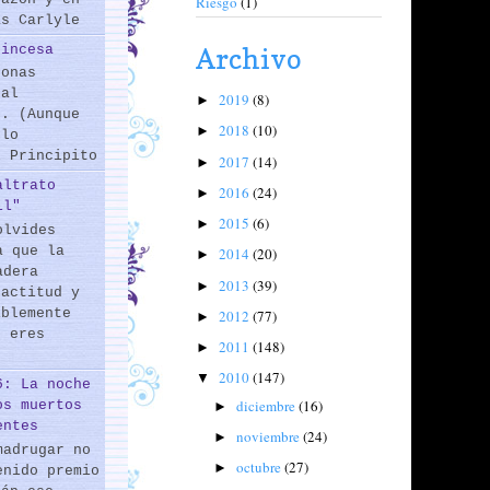
Riesgo
(1)
as Carlyle
rincesa
Archivo
sonas
 al
2019
(8)
►
s. (Aunque
2018
(10)
►
 lo
l Principito
2017
(14)
►
altrato
2016
(24)
►
il"
2015
(6)
►
olvides
a que la
2014
(20)
►
adera
2013
(39)
►
 actitud y
iblemente
2012
(77)
►
o eres
2011
(148)
►
2010
(147)
▼
6: La noche
diciembre
(16)
os muertos
►
entes
noviembre
(24)
►
madrugar no
octubre
(27)
►
enido premio