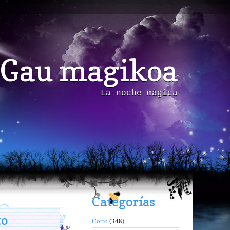
Gau magikoa
La noche mágica
Categorías
to
Corto
(348)