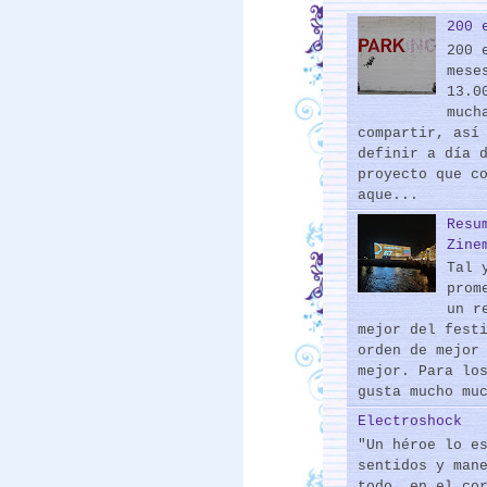
200 
200 
mese
13.0
much
compartir, así
definir a día 
proyecto que c
aque...
Resu
Zine
Tal 
prom
un r
mejor del fest
orden de mejor
mejor. Para lo
gusta mucho mu
Electroshock
"Un héroe lo e
sentidos y man
todo, en el co