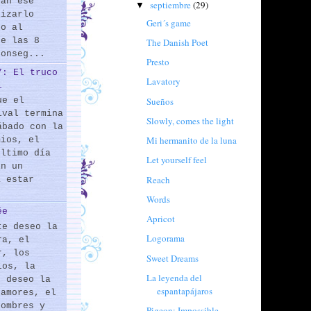
rán ese
septiembre
(29)
▼
lizarlo
Geri´s game
do al
de las 8
The Danish Poet
conseg...
Presto
7: El truco
Lavatory
l
Sueños
ue el
ival termina
Slowly, comes the light
ábado con la
Mi hermanito de la luna
mios, el
último día
Let yourself feel
En un
Reach
a estar
Words
ée
Apricot
te deseo la
Logorama
ra, el
r, los
Sweet Dreams
los, la
La leyenda del
e deseo la
espantapájaros
 amores, el
hombres y
Pigeon: Impossible