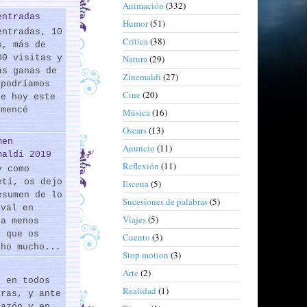
Animación
(332)
entradas
Humor
(51)
entradas, 10
Crítica
(38)
s, más de
00 visitas y
Natura
(29)
as ganas de
Zinemaldi
(27)
 podríamos
Cine
(20)
de hoy este
omencé
Música
(16)
Oscars
(13)
men
Anuncio
(11)
maldi 2019
Reflexión
(11)
y como
etí, os dejo
Escena
(5)
esumen de lo
Sucesiones de palabras
(5)
ival en
Viajes
(5)
 a menos
s que os
Cuento
(3)
cho mucho...
Stop motion
(3)
Arte
(2)
s en todos
Realidad
(1)
eras, y ante
razón y en