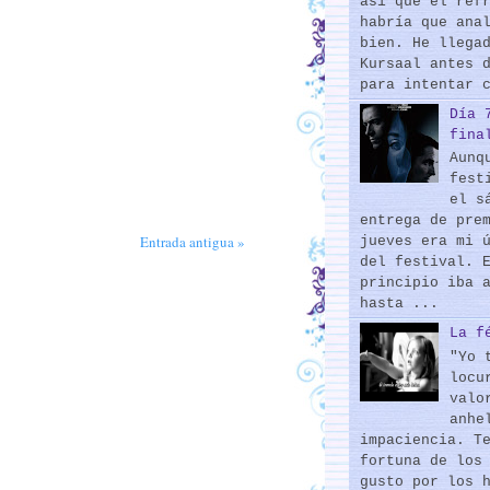
así que el ref
habría que ana
bien. He llega
Kursaal antes 
para intentar 
Día 
fina
Aunq
fest
el s
entrega de pre
Entrada antigua »
jueves era mi 
del festival. 
principio iba 
hasta ...
La f
"Yo 
locu
valo
anhe
impaciencia. T
fortuna de los
gusto por los 