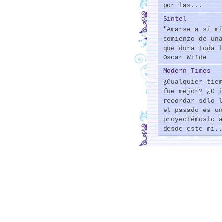
por las...
Sintel
"Amarse a sí m
comienzo de un
que dura toda 
Oscar Wilde
Modern Times
¿Cualquier tie
fue mejor? ¿O 
recordar sólo 
el pasado es u
proyectémoslo 
desde este mi.