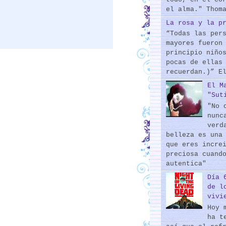
el alma." Thom
La rosa y la p
“Todas las per
mayores fueron
principio niño
pocas de ellas
recuerdan.)” E
El M
"Sut
"No 
nunc
verd
belleza es una
que eres incre
preciosa cuand
autentica"
Día 
de l
vivi
Hoy 
ha t