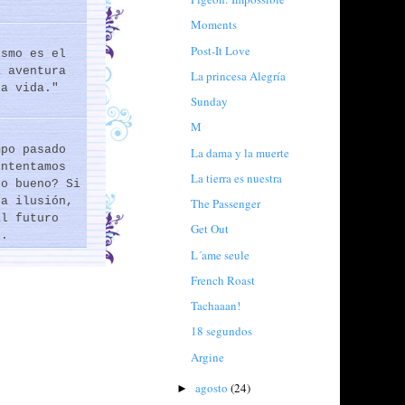
Moments
Post-It Love
ismo es el
a aventura
La princesa Alegría
la vida."
Sunday
M
mpo pasado
La dama y la muerte
intentamos
La tierra es nuestra
lo bueno? Si
na ilusión,
The Passenger
al futuro
Get Out
..
L´ame seule
French Roast
Tachaaan!
18 segundos
Argine
agosto
(24)
►