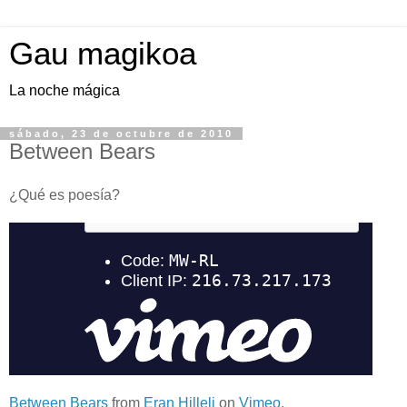
Gau magikoa
La noche mágica
sábado, 23 de octubre de 2010
Between Bears
¿Qué es poesía?
Between Bears
from
Eran Hilleli
on
Vimeo
.