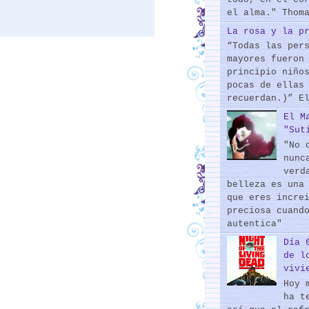
el alma." Thom
La rosa y la p
“Todas las per
mayores fueron
principio niño
pocas de ellas
recuerdan.)” E
El M
"Sut
"No 
nunc
verd
belleza es una
que eres incre
preciosa cuand
autentica"
Día 
de l
vivi
Hoy 
ha t