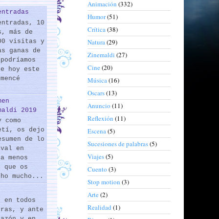
Animación
(332)
entradas
Humor
(51)
entradas, 10
Crítica
(38)
s, más de
00 visitas y
Natura
(29)
as ganas de
Zinemaldi
(27)
 podríamos
Cine
(20)
de hoy este
omencé
Música
(16)
Oscars
(13)
men
Anuncio
(11)
maldi 2019
Reflexión
(11)
y como
etí, os dejo
Escena
(5)
esumen de lo
Sucesiones de palabras
(5)
ival en
Viajes
(5)
 a menos
s que os
Cuento
(3)
cho mucho...
Stop motion
(3)
Arte
(2)
s en todos
Realidad
(1)
eras, y ante
razón y en