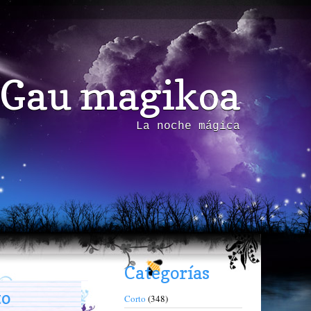
Gau magikoa
La noche mágica
Categorías
to
Corto
(348)