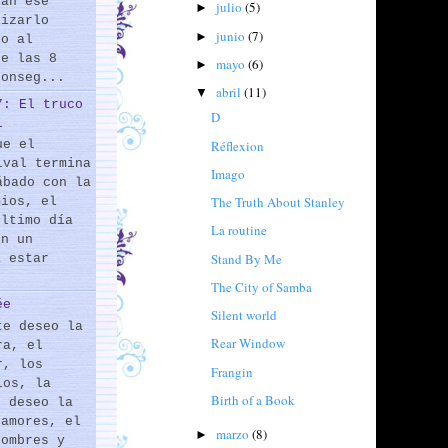
rán ese
julio
(5)
►
lizarlo
junio
(7)
►
do al
de las 8
mayo
(6)
►
conseg...
abril
(11)
▼
7: El truco
D
l
Réflexion
ue el
ival termina
Imago
ábado con la
The Truth About Stanley
mios, el
último día
La routine
En un
Stand By Me
a estar
The City of Samba
ée
Silent world
te deseo la
Rear Window
ra, el
r, los
Frangin
los, la
Birth of a Book
e deseo la
 amores, el
marzo
(8)
►
hombres y