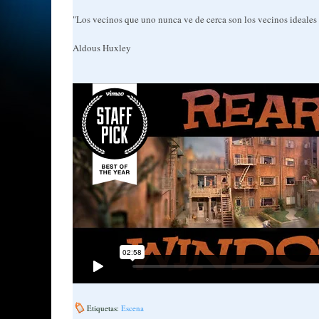
"Los vecinos que uno nunca ve de cerca son los vecinos ideales 
Aldous Huxley
Etiquetas:
Escena