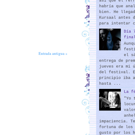
así que el ref
habría que ana
bien. He llega
Kursaal antes 
para intentar 
Día 
fina
Aunq
fest
Entrada antigua »
el s
entrega de pre
jueves era mi 
del festival. 
principio iba 
hasta ...
La f
"Yo 
locu
valo
anhe
impaciencia. T
fortuna de los
gusto por los 