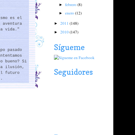
febrero
(8)
►
enero
(12)
►
ismo es el
2011
(148)
►
a aventura
la vida."
2010
(147)
►
Sígueme
mpo pasado
intentamos
lo bueno? Si
na ilusión,
Seguidores
al futuro
..