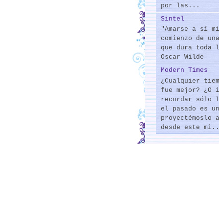
por las...
Sintel
"Amarse a sí m
comienzo de un
que dura toda 
Oscar Wilde
Modern Times
¿Cualquier tie
fue mejor? ¿O 
recordar sólo 
el pasado es u
proyectémoslo 
desde este mi.