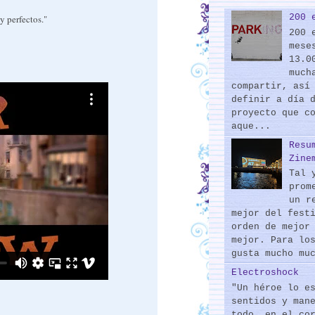
200 
y perfectos."
200 
mese
13.0
much
compartir, así
definir a día 
proyecto que c
aque...
Resu
Zine
Tal 
prom
un r
mejor del fest
orden de mejor
mejor. Para lo
gusta mucho mu
Electroshock
"Un héroe lo e
sentidos y man
todo, en el co