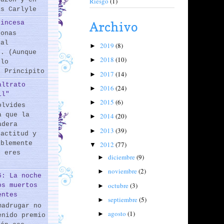
Riesgo
(1)
as Carlyle
rincesa
Archivo
sonas
 al
2019
(8)
►
s. (Aunque
2018
(10)
►
 lo
l Principito
2017
(14)
►
altrato
2016
(24)
►
il"
2015
(6)
►
olvides
a que la
2014
(20)
►
adera
2013
(39)
►
 actitud y
iblemente
2012
(77)
▼
o eres
diciembre
(9)
►
noviembre
(2)
►
6: La noche
octubre
(3)
os muertos
►
entes
septiembre
(5)
►
madrugar no
agosto
(1)
►
enido premio