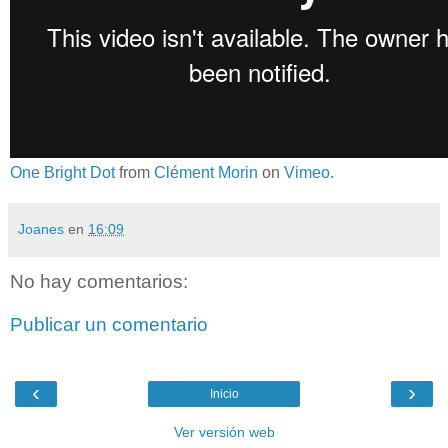
One Bright Dot
from
Clément Morin
on
Vimeo
.
Joanes
en
16:09
No hay comentarios:
Publicar un comentario
‹
›
Inicio
Ver versión web