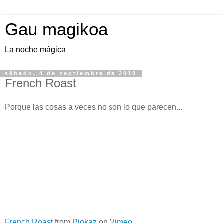
Gau magikoa
La noche mágica
sábado, 4 de septiembre de 2010
French Roast
Porque las cosas a veces no son lo que parecen...
French Roast
from
Piokaz
on
Vimeo
.