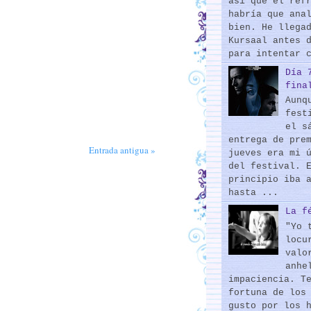
así que el ref
habría que ana
bien. He llega
Kursaal antes 
para intentar 
Día 
fina
Aunq
fest
el s
entrega de pre
Entrada antigua »
jueves era mi 
del festival. 
principio iba 
hasta ...
La f
"Yo 
locu
valo
anhe
impaciencia. T
fortuna de los
gusto por los 