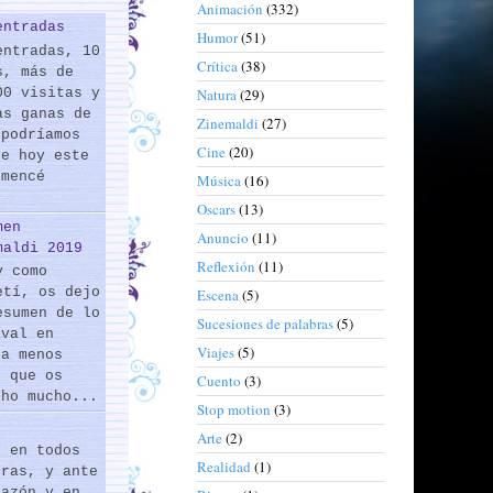
Animación
(332)
entradas
Humor
(51)
entradas, 10
Crítica
(38)
s, más de
00 visitas y
Natura
(29)
as ganas de
Zinemaldi
(27)
 podríamos
Cine
(20)
de hoy este
omencé
Música
(16)
Oscars
(13)
men
Anuncio
(11)
maldi 2019
Reflexión
(11)
y como
etí, os dejo
Escena
(5)
esumen de lo
Sucesiones de palabras
(5)
ival en
Viajes
(5)
 a menos
s que os
Cuento
(3)
cho mucho...
Stop motion
(3)
Arte
(2)
s en todos
Realidad
(1)
eras, y ante
razón y en