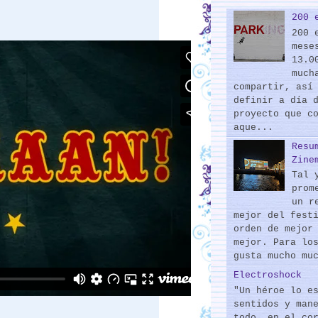
200 
200 
mese
13.0
much
compartir, así
definir a día 
proyecto que c
aque...
Resu
Zine
Tal 
prom
un r
mejor del fest
orden de mejor
mejor. Para lo
gusta mucho mu
Electroshock
"Un héroe lo e
sentidos y man
todo, en el co