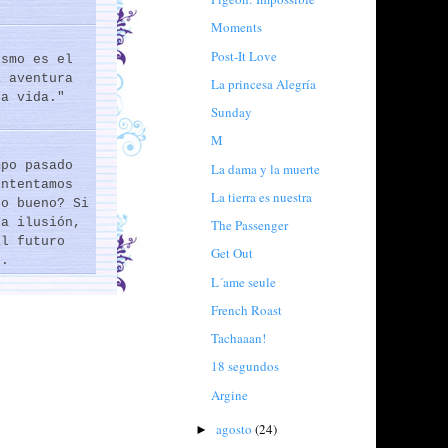
Moments
Post-It Love
ismo es el
a aventura
La princesa Alegría
la vida."
Sunday
M
mpo pasado
La dama y la muerte
intentamos
La tierra es nuestra
lo bueno? Si
na ilusión,
The Passenger
al futuro
Get Out
..
L´ame seule
French Roast
Tachaaan!
18 segundos
Argine
agosto
(24)
►