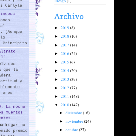
Riesgo
(1)
as Carlyle
rincesa
Archivo
sonas
 al
2019
(8)
►
s. (Aunque
2018
(10)
►
 lo
l Principito
2017
(14)
►
altrato
2016
(24)
►
il"
2015
(6)
►
olvides
a que la
2014
(20)
►
adera
2013
(39)
►
 actitud y
iblemente
2012
(77)
►
o eres
2011
(148)
►
2010
(147)
▼
6: La noche
diciembre
(16)
os muertos
►
entes
noviembre
(24)
►
madrugar no
octubre
(27)
►
enido premio