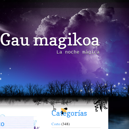
Gau magikoa
La noche mágica
Categorías
to
Corto
(348)