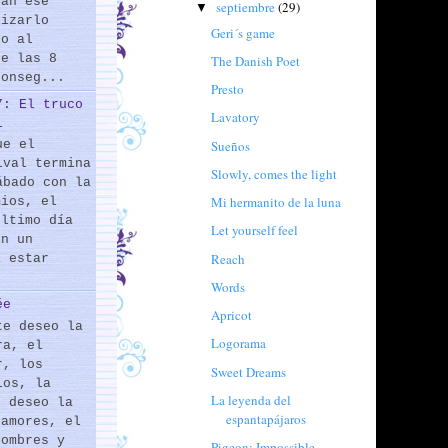
rán ese
septiembre
(29)
▼
lizarlo
Geri´s game
do al
de las 8
The Danish Poet
conseg...
Presto
7: El truco
Lavatory
l
Sueños
ue el
ival termina
Slowly, comes the light
ábado con la
Mi hermanito de la luna
mios, el
último día
Let yourself feel
En un
Reach
a estar
Words
ée
Apricot
te deseo la
Logorama
ra, el
r, los
Sweet Dreams
los, la
La leyenda del
e deseo la
espantapájaros
 amores, el
hombres y
Pigeon: Impossible