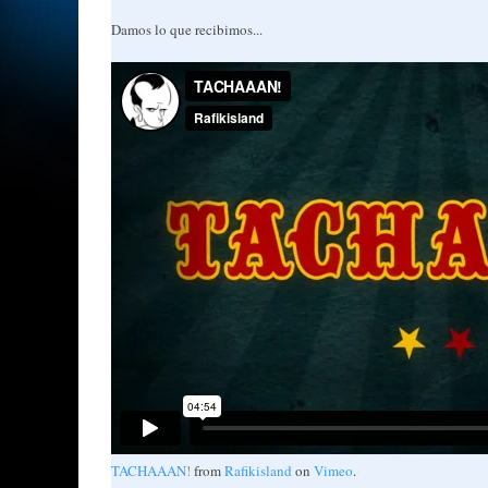
Damos lo que recibimos...
TACHAAAN!
from
Rafikisland
on
Vimeo
.