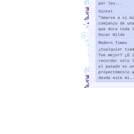
por las...
Sintel
"Amarse a sí m
comienzo de un
que dura toda 
Oscar Wilde
Modern Times
¿Cualquier tie
fue mejor? ¿O 
recordar sólo 
el pasado es u
proyectémoslo 
desde este mi.