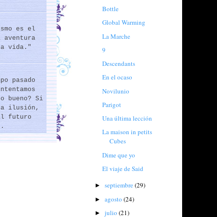
Bottle
Global Warming
ismo es el
La Marche
a aventura
la vida."
9
Descendants
En el ocaso
mpo pasado
intentamos
Novilunio
lo bueno? Si
Parigot
na ilusión,
al futuro
Una última lección
..
La maison in petits
Cubes
Dime que yo
El viaje de Said
septiembre
(29)
►
agosto
(24)
►
julio
(21)
►