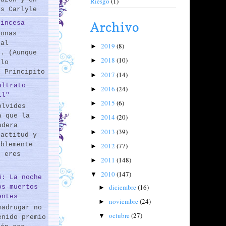
Riesgo
(1)
as Carlyle
rincesa
Archivo
sonas
 al
2019
(8)
►
s. (Aunque
2018
(10)
►
 lo
l Principito
2017
(14)
►
altrato
2016
(24)
►
il"
2015
(6)
►
olvides
a que la
2014
(20)
►
adera
2013
(39)
►
 actitud y
iblemente
2012
(77)
►
o eres
2011
(148)
►
2010
(147)
▼
6: La noche
diciembre
(16)
os muertos
►
entes
noviembre
(24)
►
madrugar no
octubre
(27)
▼
enido premio