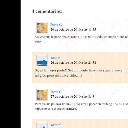
4 comentarios:
Irene C.
26 de octubre de 2010 a las 11:35
Me encanta la parte que es rollo CSI xDD Es todo tan mono :3 me re
story.
Joanes
26 de octubre de 2010 a las 21:32
Sí, es la mejor parte!! Seguramente la semana que viene em
mágico pero más divertido.. ;-)
Irene C.
27 de octubre de 2010 a las 8:43
Pues ya me pasarás un link : ) Yo voy a poner en mi blog una lista co
supuesto este estará el primero.
Joanes