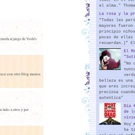
el alma." Thom
La rosa y la p
“Todas las per
mayores fueron
principio niño
pocas de ellas
cuerda al juego de Yoshi's
recuerdan.)” E
El M
"Sut
"No 
nunc
piece con otro blog menos
verd
belleza es una
que eres incre
preciosa cuand
autentica"
Día 
n links a otros y por
de l
vivi
Hoy 
ha t