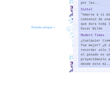
por las...
Sintel
"Amarse a sí m
comienzo de un
que dura toda 
Entrada antigua »
Oscar Wilde
Modern Times
¿Cualquier tie
fue mejor? ¿O 
recordar sólo 
el pasado es u
proyectémoslo 
desde este mi.