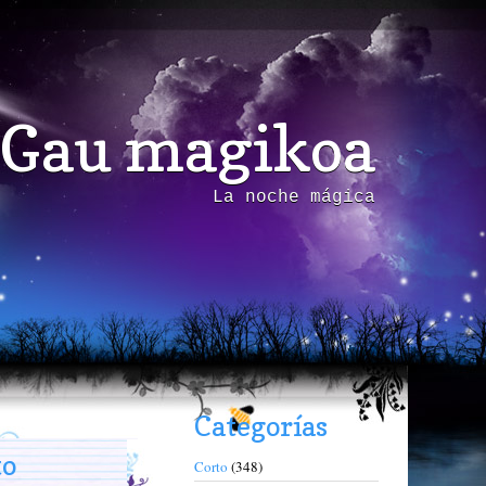
Gau magikoa
La noche mágica
Categorías
to
Corto
(348)