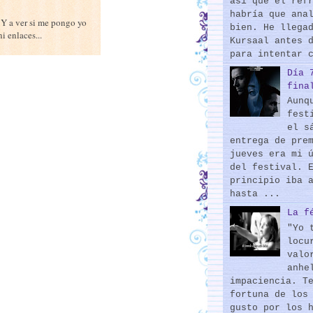
así que el ref
habría que ana
 Y a ver si me pongo yo
bien. He llega
i enlaces...
Kursaal antes 
para intentar 
Día 
fina
Aunq
fest
el s
entrega de pre
jueves era mi 
del festival. 
principio iba 
hasta ...
La f
"Yo 
locu
valo
anhe
impaciencia. T
fortuna de los
gusto por los 