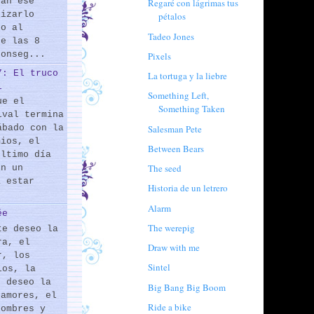
rán ese
Regaré con lágrimas tus
lizarlo
pétalos
do al
Tadeo Jones
de las 8
conseg...
Pixels
7: El truco
La tortuga y la liebre
l
Something Left,
ue el
Something Taken
ival termina
Salesman Pete
ábado con la
mios, el
Between Bears
último día
The seed
En un
a estar
Historia de un letrero
Alarm
ée
The werepig
te deseo la
ra, el
Draw with me
r, los
Sintel
los, la
e deseo la
Big Bang Big Boom
 amores, el
Ride a bike
hombres y