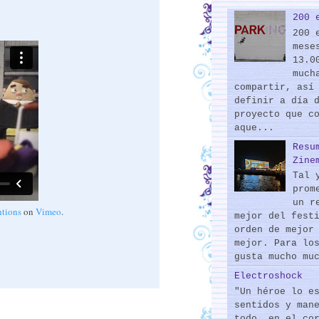
200 
200 
mese
13.0
much
compartir, así
definir a día 
proyecto que c
aque...
Resu
Zine
Tal 
prom
un r
ntions
on
Vimeo
.
mejor del fest
orden de mejor
mejor. Para lo
gusta mucho mu
Electroshock
"Un héroe lo e
sentidos y man
todo, en el co