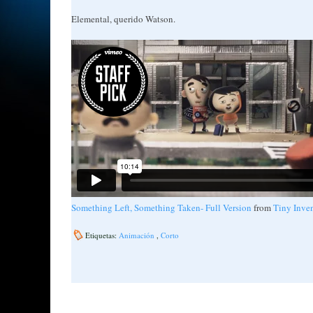
Elemental, querido Watson.
Something Left, Something Taken- Full Version
from
Tiny Inve
Etiquetas:
Animación
,
Corto