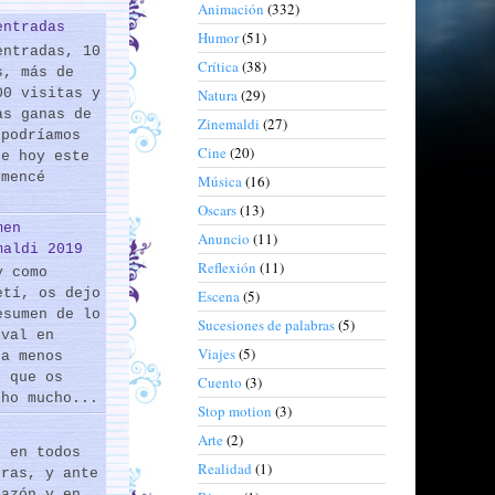
Animación
(332)
entradas
Humor
(51)
entradas, 10
Crítica
(38)
s, más de
00 visitas y
Natura
(29)
as ganas de
Zinemaldi
(27)
 podríamos
Cine
(20)
de hoy este
omencé
Música
(16)
Oscars
(13)
men
Anuncio
(11)
maldi 2019
Reflexión
(11)
y como
etí, os dejo
Escena
(5)
esumen de lo
Sucesiones de palabras
(5)
ival en
Viajes
(5)
 a menos
s que os
Cuento
(3)
cho mucho...
Stop motion
(3)
Arte
(2)
s en todos
Realidad
(1)
eras, y ante
razón y en