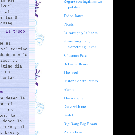
rán ese
Regaré con lágrimas tus
lizarlo
pétalos
do al
Tadeo Jones
de las 8
conseg...
Pixels
7: El truco
La tortuga y la liebre
l
Something Left,
ue el
Something Taken
ival termina
Salesman Pete
ábado con la
mios, el
Between Bears
último día
The seed
En un
a estar
Historia de un letrero
Alarm
ée
The werepig
te deseo la
ra, el
Draw with me
r, los
Sintel
los, la
e deseo la
Big Bang Big Boom
 amores, el
Ride a bike
hombres y