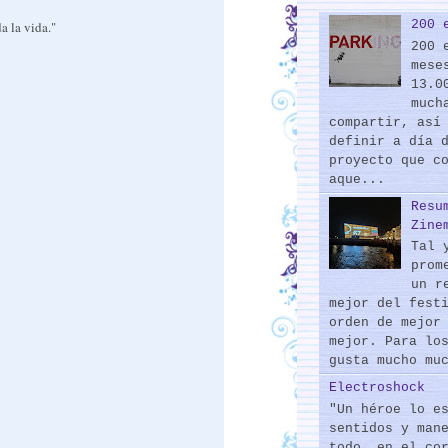
200 
a la vida."
200 
mese
13.0
much
compartir, así
definir a día 
proyecto que c
aque...
Resu
Zine
Tal 
prom
un r
mejor del fest
orden de mejor
mejor. Para lo
gusta mucho mu
Electroshock
"Un héroe lo e
sentidos y man
todo, en el co