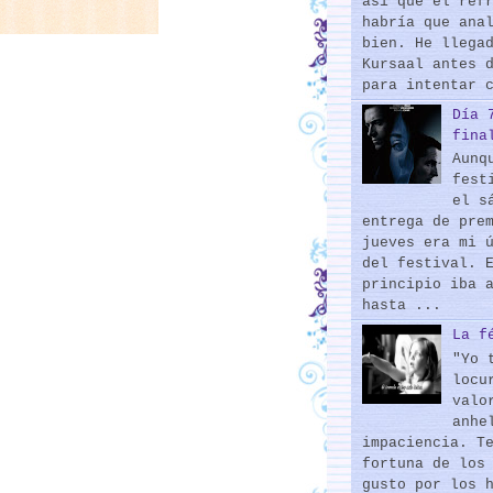
así que el ref
habría que ana
bien. He llega
Kursaal antes 
para intentar 
Día 
fina
Aunq
fest
el s
entrega de pre
jueves era mi 
del festival. 
principio iba 
hasta ...
La f
"Yo 
locu
valo
anhe
impaciencia. T
fortuna de los
gusto por los 