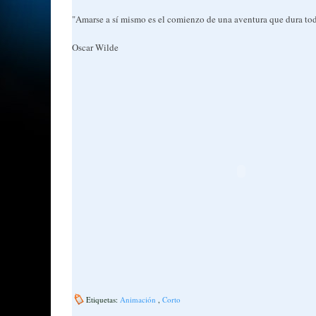
"Amarse a sí mismo es el comienzo de una aventura que dura tod
Oscar Wilde
Etiquetas:
Animación
,
Corto