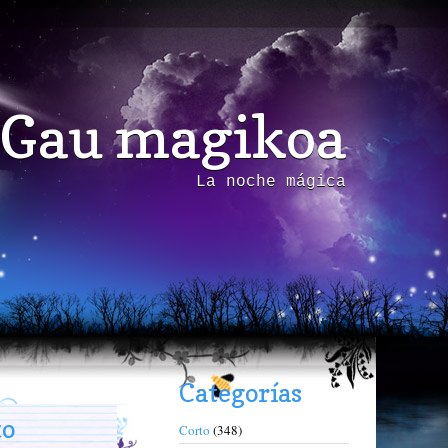
Gau magikoa
La noche mágica
Categorías
to
Corto
(348)