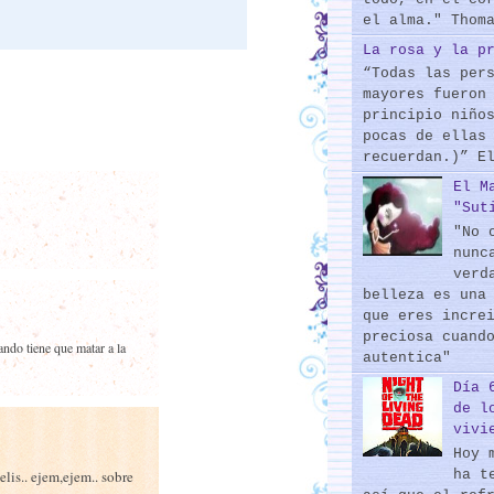
el alma." Thom
La rosa y la p
“Todas las per
mayores fueron
principio niño
pocas de ellas
recuerdan.)” E
El M
"Sut
"No 
nunc
verd
belleza es una
que eres incre
preciosa cuand
ndo tiene que matar a la
autentica"
Día 
de l
vivi
Hoy 
ha t
elis.. ejem,ejem.. sobre