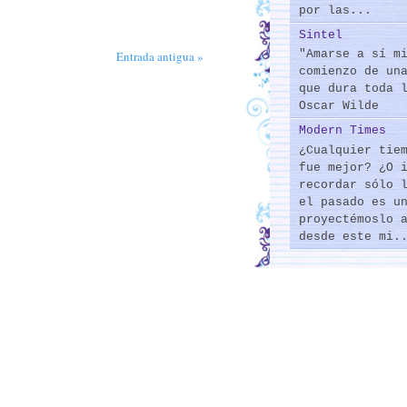
por las...
Sintel
"Amarse a sí m
Entrada antigua »
comienzo de un
que dura toda 
Oscar Wilde
Modern Times
¿Cualquier tie
fue mejor? ¿O 
recordar sólo 
el pasado es u
proyectémoslo 
desde este mi.