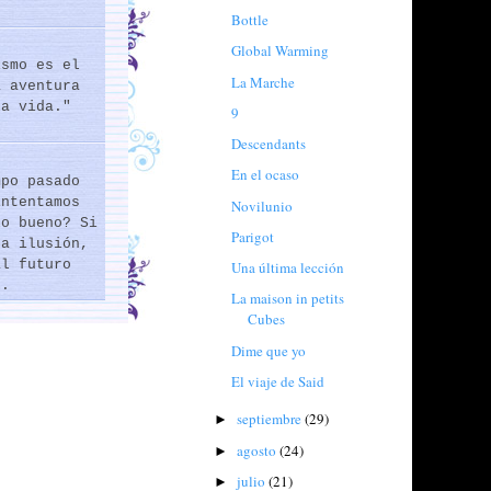
Bottle
Global Warming
ismo es el
La Marche
a aventura
la vida."
9
Descendants
En el ocaso
mpo pasado
intentamos
Novilunio
lo bueno? Si
Parigot
na ilusión,
al futuro
Una última lección
..
La maison in petits
Cubes
Dime que yo
El viaje de Said
septiembre
(29)
►
agosto
(24)
►
julio
(21)
►