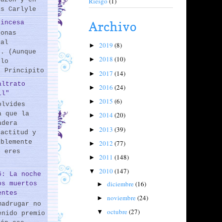
Riesgo
(1)
as Carlyle
rincesa
Archivo
sonas
 al
2019
(8)
►
s. (Aunque
2018
(10)
►
 lo
l Principito
2017
(14)
►
altrato
2016
(24)
►
il"
2015
(6)
►
olvides
a que la
2014
(20)
►
adera
2013
(39)
►
 actitud y
iblemente
2012
(77)
►
o eres
2011
(148)
►
2010
(147)
▼
6: La noche
diciembre
(16)
os muertos
►
entes
noviembre
(24)
►
madrugar no
octubre
(27)
▼
enido premio