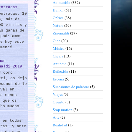
Animación
(332)
entradas
Humor
(51)
entradas, 10
Crítica
(38)
s, más de
00 visitas y
Natura
(29)
as ganas de
Zinemaldi
(27)
 podríamos
Cine
(20)
de hoy este
omencé
Música
(16)
Oscars
(13)
men
Anuncio
(11)
maldi 2019
Reflexión
(11)
y como
etí, os dejo
Escena
(5)
esumen de lo
Sucesiones de palabras
(5)
ival en
Viajes
(5)
 a menos
s que os
Cuento
(3)
cho mucho...
Stop motion
(3)
Arte
(2)
s en todos
Realidad
(1)
eras, y ante
razón y en