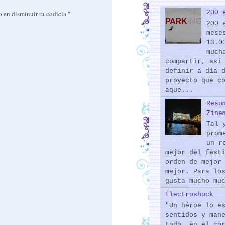
200 
o en disminuir tu codicia."
200 
mese
13.0
much
compartir, así
definir a día 
proyecto que c
aque...
Resu
Zine
Tal 
prom
un r
mejor del fest
orden de mejor
mejor. Para lo
gusta mucho mu
Electroshock
"Un héroe lo e
sentidos y man
todo, en el co