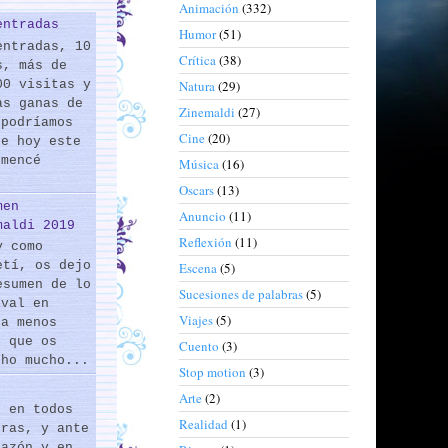
Animación
(332)
entradas
Humor
(51)
entradas, 10
Crítica
(38)
s, más de
00 visitas y
Natura
(29)
as ganas de
Zinemaldi
(27)
 podríamos
Cine
(20)
de hoy este
omencé
Música
(16)
Oscars
(13)
men
Anuncio
(11)
maldi 2019
Reflexión
(11)
y como
etí, os dejo
Escena
(5)
esumen de lo
Sucesiones de palabras
(5)
ival en
Viajes
(5)
 a menos
s que os
Cuento
(3)
cho mucho...
Stop motion
(3)
Arte
(2)
s en todos
Realidad
(1)
eras, y ante
razón y en