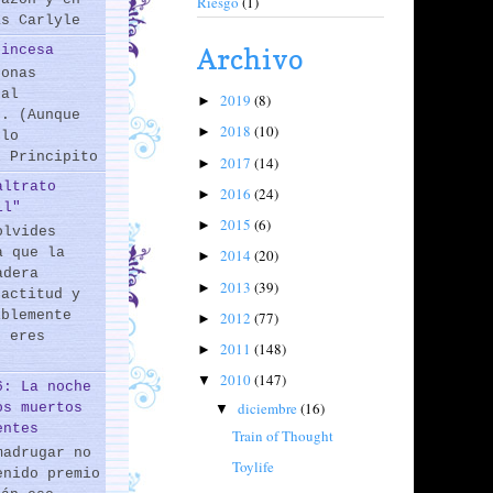
Riesgo
(1)
as Carlyle
rincesa
Archivo
sonas
 al
2019
(8)
►
s. (Aunque
2018
(10)
►
 lo
l Principito
2017
(14)
►
altrato
2016
(24)
►
il"
2015
(6)
►
olvides
a que la
2014
(20)
►
adera
2013
(39)
►
 actitud y
iblemente
2012
(77)
►
o eres
2011
(148)
►
2010
(147)
▼
6: La noche
diciembre
(16)
os muertos
▼
entes
Train of Thought
madrugar no
Toylife
enido premio