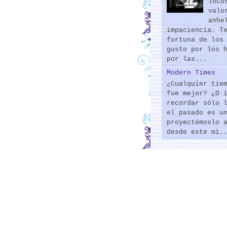
locu
valo
anhe
impaciencia. T
fortuna de los
gusto por los 
por las...
Modern Times
¿Cualquier tie
fue mejor? ¿O 
recordar sólo 
el pasado es u
proyectémoslo 
desde este mi.