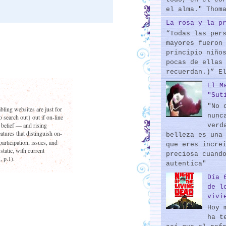
el alma." Thom
La rosa y la p
“Todas las per
mayores fueron
principio niño
pocas de ellas
recuerdan.)” E
El M
"Sut
"No 
bling websites are just for
nunc
 search out} out if on-line
t belief — and rising
verd
atures that distinguish on-
belleza es una
articipation, issues, and
que eres incre
static, with current
preciosa cuand
 p.1).
autentica"
Día 
de l
vivi
Hoy 
ha t