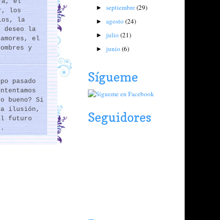
ra, el
septiembre
(29)
►
r, los
los, la
agosto
(24)
►
e deseo la
julio
(21)
►
 amores, el
junio
(6)
hombres y
►
Sígueme
mpo pasado
intentamos
lo bueno? Si
na ilusión,
Seguidores
al futuro
..