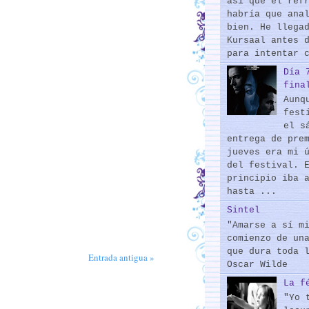
así que el ref
habría que ana
bien. He llega
Kursaal antes 
para intentar 
Día 
fina
Aunq
fest
el s
entrega de pre
jueves era mi 
del festival. 
principio iba 
hasta ...
Sintel
"Amarse a sí m
comienzo de un
que dura toda 
Entrada antigua »
Oscar Wilde
La f
"Yo 