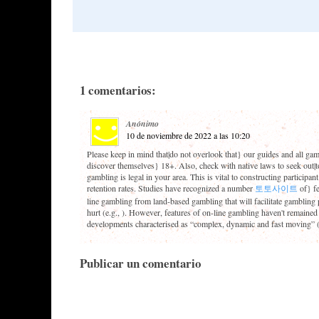
1 comentarios:
Anónimo
10 de noviembre de 2022 a las 10:20
Please keep in mind that|do not overlook that} our guides and all gam
discover themselves} 18+. Also, check with native laws to seek out|to
gambling is legal in your area. This is vital to constructing participan
retention rates. Studies have recognized a number
토토사이트
of} fe
line gambling from land-based gambling that will facilitate gambling p
hurt (e.g., ). However, features of on-line gambling haven't remained 
developments characterised as “complex, dynamic and fast moving” (,
Publicar un comentario