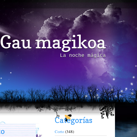
Gau magikoa
La noche mágica
Categorías
to
Corto
(348)