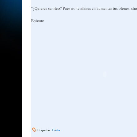
"¿Quieres ser rico? Pues no te afanes en aumentar tus bienes, sin
Epicuro
Etiquetas:
Corto