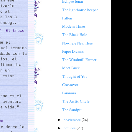
rán ese
Eclipse lunar
lizarlo
The lighthouse keeper
do al
de las 8
Fallen
conseg...
Modern Times
7: El truco
The Black Hole
l
Nowhere Near Here
ue el
ival termina
Paper Dreams
ábado con la
The Windmill Farmer
mios, el
último día
Meet Buck
En un
Thought of You
a estar
Crossover
Paranoia
ismo es el
The Arctic Circle
a aventura
la vida."
The Sandpit
noviembre
(24)
►
ée
te deseo la
octubre
(27)
►