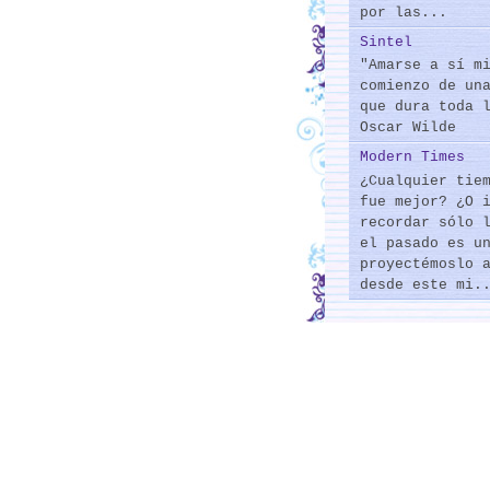
por las...
Sintel
"Amarse a sí m
comienzo de un
que dura toda 
Oscar Wilde
Modern Times
¿Cualquier tie
fue mejor? ¿O 
recordar sólo 
el pasado es u
proyectémoslo 
desde este mi.