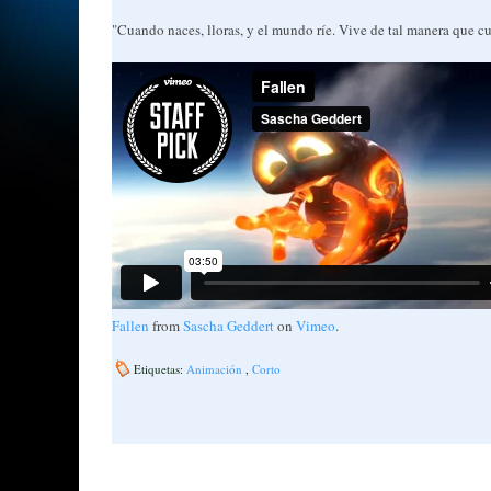
"Cuando naces, lloras, y el mundo ríe. Vive de tal manera que cu
Fallen
from
Sascha Geddert
on
Vimeo
.
Etiquetas:
Animación
,
Corto