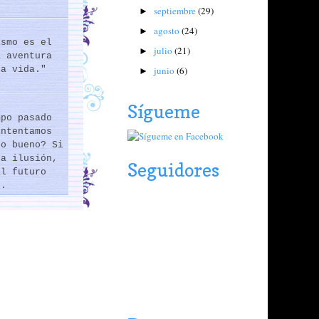
septiembre
(29)
►
agosto
(24)
►
ismo es el
julio
(21)
►
a aventura
junio
(6)
la vida."
►
Sígueme
mpo pasado
intentamos
lo bueno? Si
na ilusión,
Seguidores
al futuro
..