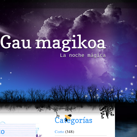
Gau magikoa
La noche mágica
Categorías
to
Corto
(348)