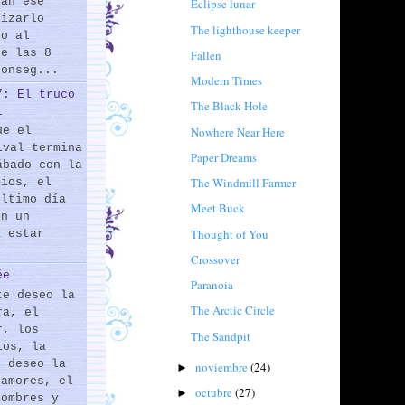
rán ese
Eclipse lunar
lizarlo
The lighthouse keeper
do al
de las 8
Fallen
conseg...
Modern Times
7: El truco
The Black Hole
l
Nowhere Near Here
ue el
ival termina
Paper Dreams
ábado con la
The Windmill Farmer
mios, el
último día
Meet Buck
En un
Thought of You
a estar
Crossover
ée
Paranoia
te deseo la
The Arctic Circle
ra, el
r, los
The Sandpit
los, la
e deseo la
noviembre
(24)
►
 amores, el
octubre
(27)
►
hombres y