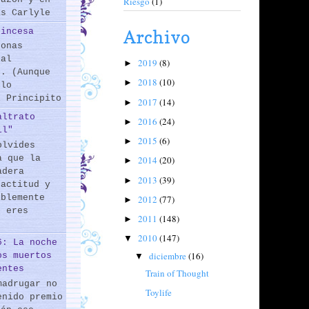
Riesgo
(1)
as Carlyle
rincesa
Archivo
sonas
 al
2019
(8)
►
s. (Aunque
2018
(10)
►
 lo
l Principito
2017
(14)
►
altrato
2016
(24)
►
il"
2015
(6)
►
olvides
a que la
2014
(20)
►
adera
2013
(39)
►
 actitud y
iblemente
2012
(77)
►
o eres
2011
(148)
►
2010
(147)
▼
6: La noche
diciembre
(16)
os muertos
▼
entes
Train of Thought
madrugar no
Toylife
enido premio