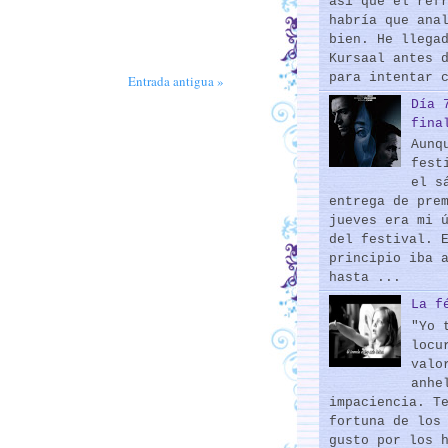
así que el ref
habría que ana
bien. He llega
Kursaal antes 
para intentar 
Entrada antigua »
Día 
fina
Aunq
fest
el s
entrega de pre
jueves era mi 
del festival. 
principio iba 
hasta ...
La f
"Yo 
locu
valo
anhe
impaciencia. T
fortuna de los
gusto por los 