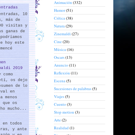
Animación
(332)
entradas
Humor
(51)
entradas, 10
Crítica
(38)
s, más de
00 visitas y
Natura
(29)
as ganas de
Zinemaldi
(27)
 podríamos
Cine
(20)
de hoy este
omencé
Música
(16)
Oscars
(13)
men
Anuncio
(11)
maldi 2019
Reflexión
(11)
y como
etí, os dejo
Escena
(5)
esumen de lo
Sucesiones de palabras
(5)
ival en
Viajes
(5)
 a menos
s que os
Cuento
(3)
cho mucho...
Stop motion
(3)
Arte
(2)
s en todos
Realidad
(1)
eras, y ante
razón y en