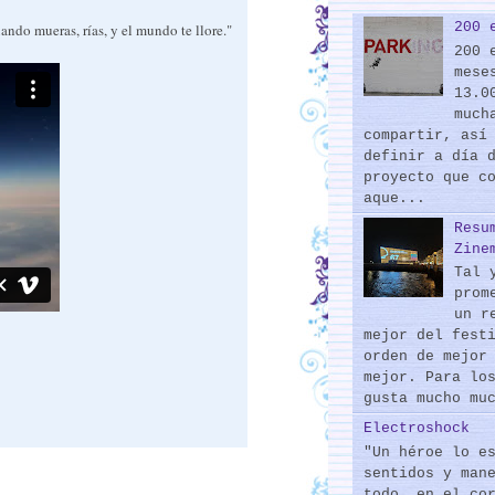
200 
ando mueras, rías, y el mundo te llore."
200 
mese
13.0
much
compartir, así
definir a día 
proyecto que c
aque...
Resu
Zine
Tal 
prom
un r
mejor del fest
orden de mejor
mejor. Para lo
gusta mucho mu
Electroshock
"Un héroe lo e
sentidos y man
todo, en el co