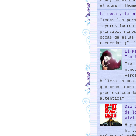
el alma." Thom
La rosa y la p
“Todas las per
mayores fueron
principio niño
pocas de ellas
recuerdan.)” E
El M
"Sut
"No 
nunc
verd
belleza es una
que eres incre
preciosa cuand
autentica"
Día 
de l
vivi
Hoy 
ha t