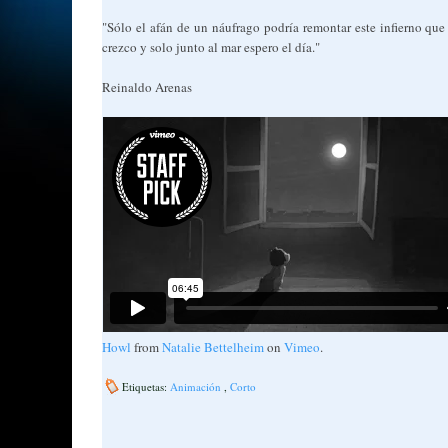
"Sólo el afán de un náufrago podría remontar este infierno que 
crezco y solo junto al mar espero el día."
Reinaldo Arenas
Howl
from
Natalie Bettelheim
on
Vimeo
.
Etiquetas:
Animación
,
Corto