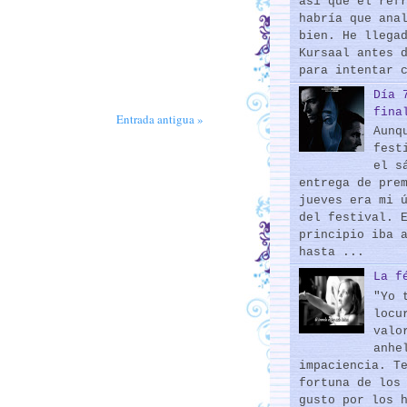
así que el ref
habría que ana
bien. He llega
Kursaal antes 
para intentar 
Día 
fina
Entrada antigua »
Aunq
fest
el s
entrega de pre
jueves era mi 
del festival. 
principio iba 
hasta ...
La f
"Yo 
locu
valo
anhe
impaciencia. T
fortuna de los
gusto por los 