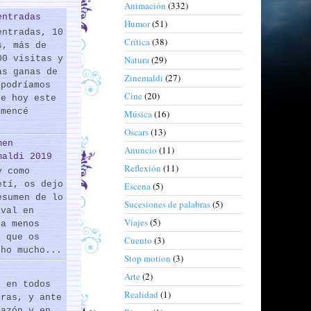
Animación
(332)
entradas
Humor
(51)
entradas, 10
Crítica
(38)
s, más de
00 visitas y
Natura
(29)
as ganas de
Zinemaldi
(27)
 podríamos
Cine
(20)
de hoy este
omencé
Música
(16)
Oscars
(13)
men
Anuncio
(11)
maldi 2019
Reflexión
(11)
y como
etí, os dejo
Escena
(5)
esumen de lo
Sucesiones de palabras
(5)
ival en
Viajes
(5)
 a menos
s que os
Cuento
(3)
cho mucho...
Stop motion
(3)
Arte
(2)
s en todos
Realidad
(1)
eras, y ante
razón y en