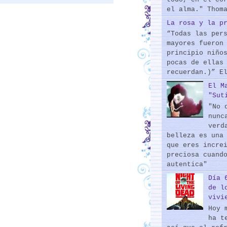
el alma." Thom
La rosa y la p
“Todas las per
mayores fueron
principio niño
pocas de ellas
recuerdan.)” E
El M
"Sut
"No 
nunc
verd
belleza es una
que eres incre
preciosa cuand
autentica"
Día 
de l
vivi
Hoy 
ha t