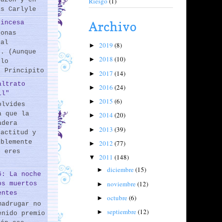
Riesgo
(1)
as Carlyle
rincesa
Archivo
sonas
 al
2019
(8)
►
s. (Aunque
2018
(10)
►
 lo
l Principito
2017
(14)
►
altrato
2016
(24)
►
il"
2015
(6)
►
olvides
a que la
2014
(20)
►
adera
2013
(39)
►
 actitud y
iblemente
2012
(77)
►
o eres
2011
(148)
▼
diciembre
(15)
►
6: La noche
noviembre
(12)
os muertos
►
entes
octubre
(6)
►
madrugar no
septiembre
(12)
►
enido premio