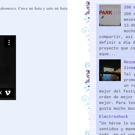
200 
aborrezco. Crece mi furia y ante mi furia
200 
mese
13.0
much
compartir, así
definir a día 
proyecto que c
aque...
Resu
Zine
Tal 
prom
un r
mejor del fest
orden de mejor
mejor. Para lo
gusta mucho mu
Electroshock
"Un héroe lo e
sentidos y man
todo, en el co