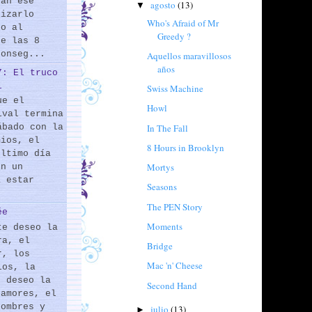
rán ese
agosto
(13)
▼
lizarlo
Who's Afraid of Mr
do al
Greedy ?
de las 8
conseg...
Aquellos maravillosos
años
7: El truco
l
Swiss Machine
ue el
Howl
ival termina
In The Fall
ábado con la
mios, el
8 Hours in Brooklyn
último día
Mortys
En un
a estar
Seasons
The PEN Story
ée
Moments
te deseo la
ra, el
Bridge
r, los
Mac 'n' Cheese
los, la
e deseo la
Second Hand
 amores, el
hombres y
julio
(13)
►