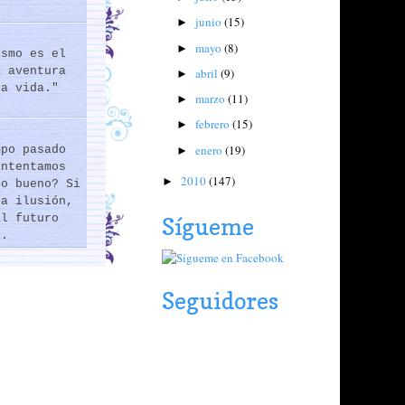
junio
(15)
►
mayo
(8)
►
ismo es el
a aventura
abril
(9)
►
la vida."
marzo
(11)
►
febrero
(15)
►
enero
(19)
mpo pasado
►
intentamos
2010
(147)
►
lo bueno? Si
na ilusión,
al futuro
Sígueme
..
Seguidores