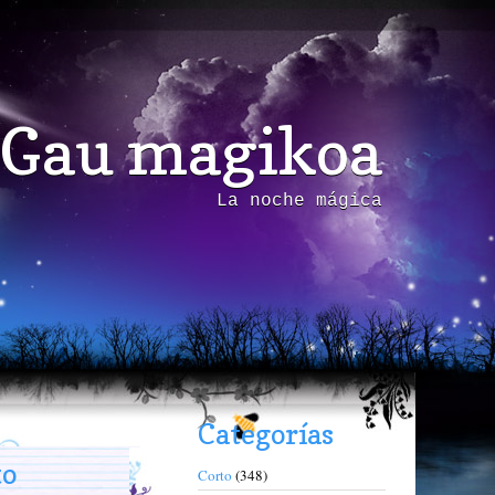
Gau magikoa
La noche mágica
Categorías
to
Corto
(348)