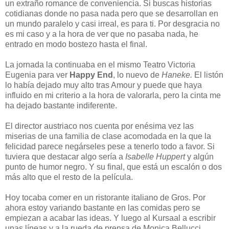
un extraño romance de conveniencia. Si buscas historias
cotidianas donde no pasa nada pero que se desarrollan en
un mundo paralelo y casi irreal, es para ti. Por desgracia no
es mi caso y a la hora de ver que no pasaba nada, he
entrado en modo bostezo hasta el final.
La jornada la continuaba en el mismo Teatro Victoria
Eugenia para ver
Happy End
, lo nuevo de
Haneke.
El listón
lo había dejado muy alto tras Amour y puede que haya
influido en mi criterio a la hora de valorarla, pero la cinta me
ha dejado bastante indiferente.
El director austriaco nos cuenta por enésima vez las
miserias de una familia de clase acomodada en la que la
felicidad parece negárseles pese a tenerlo todo a favor. Si
tuviera que destacar algo sería a
Isabelle Huppert
y algún
punto de humor negro. Y su final, que está un escalón o dos
más alto que el resto de la película.
Hoy tocaba comer en un ristorante italiano de Gros. Por
ahora estoy variando bastante en las comidas pero se
empiezan a acabar las ideas. Y luego al Kursaal a escribir
unas líneas y a la rueda de prensa de Monica Bellucci.